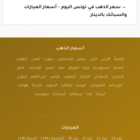
← سعر الذهب في تونس اليوم - أسعار العيارات
والسبائك بالدينار
أسعار الذهب
عالمياً
الأردن
لبنان
مصر
فلسطين
سوريا
عُمان
الكويت
ألمانيا
السعودية
تركيا
العراق
ليبيا
اليمن
الإمارات
قطر
البحرين
السودان
الجزائر
المغرب
تونس
جزر القمر
جيبوتي
موريتانيا
الصومال
فرنسا
إيطاليا
السويد
أمريكا
هولندا
أيرلندا
كندا
بريطانيا
أستراليا
سويسرا
العيارات
عيار 24
عيار 22
عيار 21
عيار 18
الأونصة (24K)
الجنية (21K)