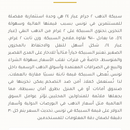
سبيكة الذهب ٢ جرام عيار ٢٤ هي وحدة استثمارية مفضلة
للمستثمرين في تونس بسبب قيمتها العالية وسهولة
التخزين.,تحتوي السبيكة على ٢ غرام من الذهب النقي (عيار
٢٤)، ما يعادل ١٠٠% نقاوة.,ملامح السبيكة: وزن ثابت ٢ غرام،
عيار ٢٤، شكل أسهل للنقل والاحتفاظ بالمخزون
الصغير.,تعتبر السبيكة خياراً مثالياً للادخار على المدى القصير
والمتوسط، خاصةً في فترات تقلب الأسعار.,سهولة الشراء
والبيع في الصرافات المعتمدة وأسواق الذهب الرسمية داخل
تونس.,تُعطى السبيكة قيمة ثابتة نسبيًا مقارنة بالعملات،
لذا تُستعمل كملاذ آمن ضد التضخم.,يمكن تخزينها في
صندوق أمانات أو في المنزل بطرق أمان بسيطة، مما
يجعلها ملائمة للمتداولين المحليين.,تؤثر عوامل السوق
العالمية مثل أسعار الذهب في البورصات الدولية وأسعار
الدولار على قيمة السبيكة في تونس.,تحديث السعر يتم كل ٣٠
دقيقة لضمان دقة المعلومات للمستخدمين.