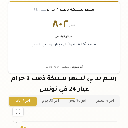
سعر سبيكة ذهب ٢ جرام
عيار ٢٤
٨٠٢
.٠٠
دينار تونسي
فقط ثمانمائة واثنان دينار تونسي لا غير
آخر تحديث
:
الجمعة ٠٧
٢٠٢٦ -
/٠٨/
٠٧:٠٥
ص
رسم بياني لسعر سبيكة ذهب 2 جرام
عيار 24 في تونس
آخر 6 أشهر
آخر 90 يوم
آخر 30 يوم
آخر 7 أيام
٨١٠٫٠٠