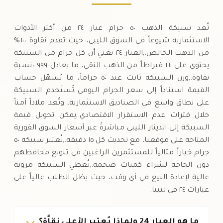
تُعد سبيكة الذهب ٥٠ جرام عيار ٢٤ من أكثر الأدوات
الاستثمارية شيوعاً في السوق الليبي، حيث تقدم نقاوة ١٠٠ %
من الذهب الخالص.,العيار ٢٤ يعني أن كل جرام من السبيكة
يحتوي على ٢٤ قيراطاً من الذهب النقي، ما يعادل ٠.٩٩٩ نسبة
نقاوة.,وزن السبيكة ثابت عند ٥٠ جراماً، ما يُسهّل حساب
القيمة استناداً إلى سعر الجرام اليومي.,تُستَخدم السبيكة
على نطاق واسع في الصناديق الاستثمارية، وتُعد ملاذاً آمناً
خلال فترات عدم الاستقرار الاقتصادي.,يمكن تحويل قيمة
السبيكة إلى الدينار الليبي مباشرةً عبر أسعار السوق الفورية
المتاحة على موقعنا، مع تحديث كل ١٥ دقيقة.,تُعتبر سبيكة ٥٠
جرام خياراً مثالياً للمستثمرين الراغبين في تنويع محافظهم
دون الحاجة لشراء كميات ضخمة.,تُعطي السبيكة مرونة
عالية لإعادة البيع في أي وقت، حيث يظل الطلب عالياً على
عيارات ٢٤ في ليبيا.
ما هو العيار 24 ولماذا يُعتبر الأعلى نقاًة؟