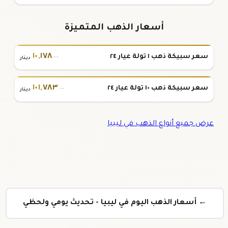
أسعار الذهب المتميزة
١٠
,
١٧٨
سعر سبيكة ذهب ١ تولة عيار ٢٤
.٠٠
دينار
١٠١
,
٧٨٣
سعر سبيكة ذهب ١٠ تولة عيار ٢٤
.٠٠
دينار
عرض جميع أنواع الذهب في ليبيا
← أسعار الذهب اليوم في ليبيا - تحديث يومي ولحظي