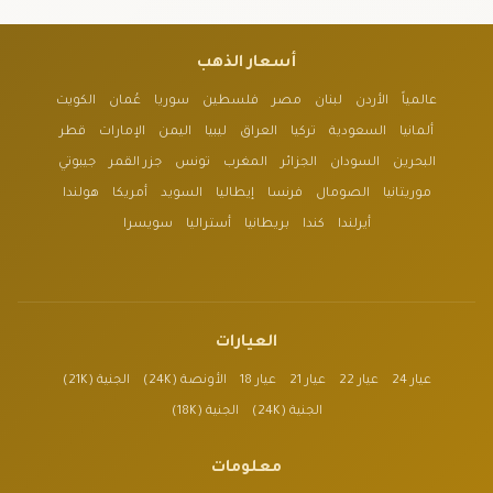
أسعار الذهب
عالمياً
الأردن
لبنان
مصر
فلسطين
سوريا
عُمان
الكويت
ألمانيا
السعودية
تركيا
العراق
ليبيا
اليمن
الإمارات
قطر
البحرين
السودان
الجزائر
المغرب
تونس
جزر القمر
جيبوتي
موريتانيا
الصومال
فرنسا
إيطاليا
السويد
أمريكا
هولندا
أيرلندا
كندا
بريطانيا
أستراليا
سويسرا
العيارات
عيار 24
عيار 22
عيار 21
عيار 18
الأونصة (24K)
الجنية (21K)
الجنية (24K)
الجنية (18K)
معلومات