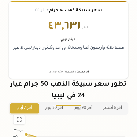
سعر سبيكة ذهب ٥٠ جرام
عيار ٢٤
٤٣
,
٦٣١
.٠٠
دينار ليبي
فقط ثلاثة وأربعون ألفاً وستمائة وواحد وثلاثون دينار ليبي لا غير
آخر تحديث
:
الجمعة ٠٧
٢٠٢٦ -
/٠٨/
٠٨:٠٥
ص
تطور سعر سبيكة الذهب 50 جرام عيار
24 في ليبيا
آخر 6 أشهر
آخر 90 يوم
آخر 30 يوم
آخر 7 أيام
٤٤٬٠٠٠٫٠٠
٤٣٬٥٠٠٫٠٠