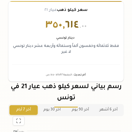
سعر كيلو ذهب
عيار ٢١
٣٥٠
,
٦١٤
.٠٠
دينار تونسي
فقط ثلاثمائة وخمسون ألفاً وستمائة وأربعة عشر دينار تونسي
لا غير
آخر تحديث
:
الجمعة ٠٧
٢٠٢٦ -
/٠٨/
٠٧:٠٥
ص
رسم بياني لسعر كيلو ذهب عيار 21 في
تونس
آخر 6 أشهر
آخر 90 يوم
آخر 30 يوم
آخر 7 أيام
٣٥٥٬٠٠٠٫٠٠