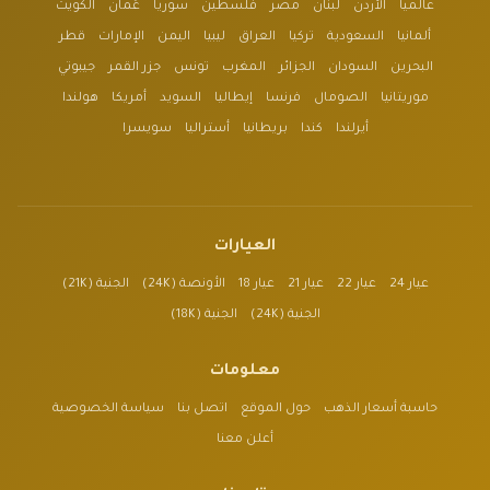
عالمياً
الأردن
لبنان
مصر
فلسطين
سوريا
عُمان
الكويت
ألمانيا
السعودية
تركيا
العراق
ليبيا
اليمن
الإمارات
قطر
البحرين
السودان
الجزائر
المغرب
تونس
جزر القمر
جيبوتي
موريتانيا
الصومال
فرنسا
إيطاليا
السويد
أمريكا
هولندا
أيرلندا
كندا
بريطانيا
أستراليا
سويسرا
العيارات
عيار 24
عيار 22
عيار 21
عيار 18
الأونصة (24K)
الجنية (21K)
الجنية (24K)
الجنية (18K)
معلومات
حاسبة أسعار الذهب
حول الموقع
اتصل بنا
سياسة الخصوصية
أعلن معنا