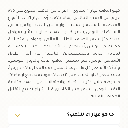
السبت
↓
كيلو الذهب عيار ٢١ يساوي ١٠٠٠ غرام من الذهب، يحتوي على ٨٧٥
غرام من الذهب الخالص (نقاء ٠.٨٧٥).,يُعد عيار ٢١ أحد الأنواع
المفضلة للاستثمار بسبب توازنه بين النقاء والمرونة في
الاستخدام اليومي.,سعر كيلو الذهب عيار ٢١ يتأثر بعوامل
عديدة مثل سعر الصرف، الطلب العالمي، وعوامل اقتصادية
محلية في تونس.,تُستخدم سبائك الذهب عيار ٢١ كوسيلة
لتخزين الثروة وللمستثمرين الباحثين عن أمان طويل
الأمد.,في تونس، يتم تسعير الذهب عادةً بالدينار التونسي،
وتُحدَّث الأسعار كل ١٥ دقيقة لضمان دقة المعلومات.,تاريخياً،
شهد سعر كيلو الذهب عيار ٢١ تقلبات موسمية، مع ارتفاعات
ملحوظة خلال فترات الأعياد والاحتفالات.,من المهم متابعة
التغير اليومي للسعر قبل اتخاذ أي قرار شراء أو بيع لتقليل
المخاطر المالية.
ما هو عيار 21 للذهب؟