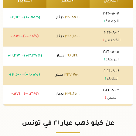
التاريخ
السعر
التغيير
٠٧-٠٨-٢٠٢٦
٨٧٦
,
٣٥٠
دينار
(+٠.٧٥%)
٦٢٦
,
٢
+
.٠٠
.٠٠
الجمعة
↑
٠٦-٠٨-٢٠٢٦
٢٥٠
,
٣٤٨
دينار
(-٠.٢٥%)
٨٧٦
,
-
.٠٠
.٠٠
الخميس
↓
٠٥-٠٨-٢٠٢٦
١٢٦
,
٣٤٩
دينار
(+٣.٣٧%)
٣٧٦
,
١١
+
.٠٠
.٠٠
الأربعاء
↑
٠٤-٠٨-٢٠٢٦
٧٥٠
,
٣٣٧
دينار
(+١.٠٥%)
٥٠٠
,
٣
+
.٠٠
.٠٠
الثلاثاء
↑
٠٣-٠٨-٢٠٢٦
٢٥٠
,
٣٣٤
دينار
(-٠.٢٦%)
٨٧٦
,
-
.٠٠
.٠٠
الاثنين
↓
٠٢-٠٨-٢٠٢٦
١٢٦
,
٣٣٥
دينار
(+٠.٢٦%)
٨٧٦
+
.٠٠
.٠٠
الأحد
↑
عن كيلو ذهب عيار ٢١ في تونس
٠١-٠٨-٢٠٢٦
٢٥٠
,
٣٣٤
دينار
(-٠.٢٦%)
٨٧٦
,
-
.٠٠
.٠٠