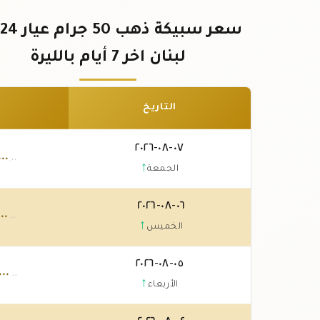
لبنان اخر 7 أيام بالليرة
التاريخ
٠٧-٠٨-٢٠٢٦
٠٠٠
.٠٠
↑
الجمعة
٠٦-٠٨-٢٠٢٦
٠٠٠
.٠٠
↑
الخميس
٠٥-٠٨-٢٠٢٦
٠٠٠
.٠٠
↑
الأربعاء