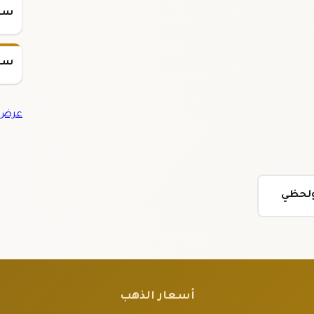
سعر س
سعر س
عرض ج
 ولحظي
أسعار الذهب