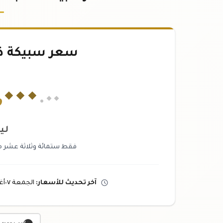
سعر سبيكة ذهب ٥٠
,
٠٠٠
.٠٠
لير
فقط ستمائة وثلاثة عشر مليون
آخر تحديث
للأسعار
:
الجمعة ٠٧
أ