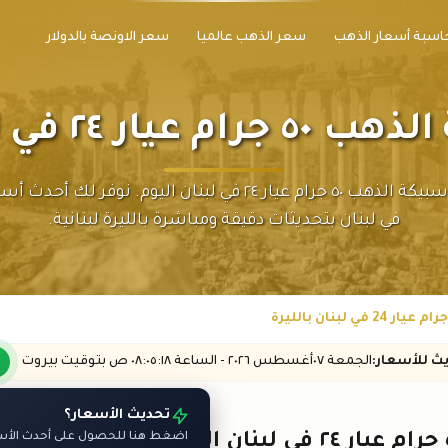
اسبة أسعار الذهب
سعر الذهب عالميا
سعر الاونصة بالدولار
٢ في لبنان بالليرة
تابع سعر سبيكة الذهب ٥٠ جرام عيار ٢٤ في لبنان اليوم. نوفر ل
في لبنان بتحديثات دقيقة ومباشرة بالليرة لبنانية.
يث
للأسعار
:
الجمعة ٠٧
أغسطس
٢٠٢٦ -
الساعة
٠٨:٠٥
:١٨
ص
بتوقيت بيروت
تحديث الأسعار؟
اضغط هنا للحصول على أحدث الأسعا