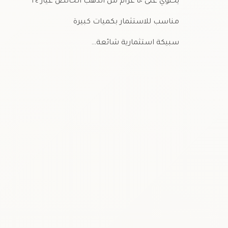
يحتوي على ٥٠ غرام من الذهب الخالص عيار ٢٤
مناسب للاستثمار بكميات كبيرة
سبيكة استثمارية شائعة…