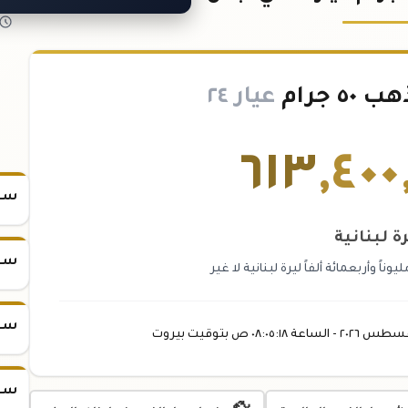
 جرام
عيار ٢٤
٦١٣
,
٤٠٠
سعر س
ة لبنانية
سعر س
اً وأربعمائة ألفاً ليرة لبنانية لا غير
سعر س
غسطس
٢٠٢٦ -
الساعة
٠٨:٠٥
:١٨
ص
بتوقيت بيروت
سعر س