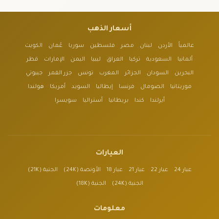
أسعار الذهب
عالمياً
الأردن
لبنان
مصر
فلسطين
سوريا
عُمان
الكويت
ألمانيا
السعودية
تركيا
العراق
ليبيا
اليمن
الإمارات
قطر
البحرين
السودان
الجزائر
المغرب
تونس
جزر القمر
جيبوتي
موريتانيا
الصومال
فرنسا
إيطاليا
السويد
أمريكا
هولندا
أيرلندا
كندا
بريطانيا
أستراليا
سويسرا
العيارات
عيار 24
عيار 22
عيار 21
عيار 18
الأونصة (24K)
الجنية (21K)
الجنية (24K)
الجنية (18K)
معلومات