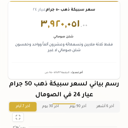
سعر سبيكة ذهب ٥٠ جرام
عيار ٢٤
٣
,
٩٢٠
,
٠٥١
.٠٠
شلن صومالي
فقط ثلاثة ملايين وتسعمائة وعشرون ألفاً وواحد وخمسون
شلن صومالي لا غير
آخر تحديث
:
الجمعة ٠٧
٢٠٢٦ -
/٠٨/
٠٩:٠٥
ص
رسم بياني لسعر سبيكة ذهب 50 جرام
عيار 24 في الصومال
آخر 6 أشهر
آخر 90 يوم
آخر 30 يوم
آخر 7 أيام
٣٬٩٥٠٬٠٠٠٫٠٠