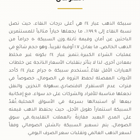
السبت
↓
سبيكة الذهب عيار ٢٤ هي أعلى درجات النقاء، حيث تصل
نسبة النقاء إلى ٩٩.٩٪، ما يجعلها خياراً مثالياً للمستثمرين
الباحثين عن أمان وقيمة ثابتة.,وزن السبيكة ٥٠ جراماً من
الذهب الخالص، ما يعادل ١.٧ أوقية تقريباً، وهو حجم شائع في
عمليات الشراء الكبيرة.,تتميز عيار ٢٤ بكونه غير مخلط
بمعادن أخرى، لذا لا يتأثر بتقلبات الأسعار الناتجة عن خلطات
العيارات الأقل نقاءً.,تُستخدم سبيكة ٥٠ جرام عيار ٢٤ كأحد
الأدوات المفضلة لحفظ الثروة في الصومال، خصوصاً في
فترات عدم الاستقرار الاقتصادي.,سهولة التخزين والنقل
تجعلها مناسبة للأفراد والشركات على حد سواء، مع إمكانية
بيعها أو استبدالها بسرعة في الأسواق المحلية.,تُعَدّ
السبيكة استثماراً طويل الأجل، حيث يحتفظ الذهب قيمته
على المدى البعيد مقارنةً بالعملات التقليدية.,في سوق
الصومال، يتم تسعير السبيكة بالشلن الصومالي وفقاً
لسعر الذهب العالمي وتقلبات سعر الصرف اليومي.