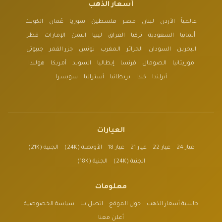
أسعار الذهب
عالمياً
الأردن
لبنان
مصر
فلسطين
سوريا
عُمان
الكويت
ألمانيا
السعودية
تركيا
العراق
ليبيا
اليمن
الإمارات
قطر
البحرين
السودان
الجزائر
المغرب
تونس
جزر القمر
جيبوتي
موريتانيا
الصومال
فرنسا
إيطاليا
السويد
أمريكا
هولندا
أيرلندا
كندا
بريطانيا
أستراليا
سويسرا
العيارات
عيار 24
عيار 22
عيار 21
عيار 18
الأونصة (24K)
الجنية (21K)
الجنية (24K)
الجنية (18K)
معلومات
حاسبة أسعار الذهب
حول الموقع
اتصل بنا
سياسة الخصوصية
أعلن معنا