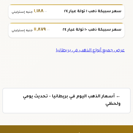
١
,
١٨٨
سعر سبيكة ذهب ١ تولة عيار ٢٤
.٠٠
جنيه إسترليني
١١
,
٨٧٩
سعر سبيكة ذهب ١٠ تولة عيار ٢٤
.٠٠
جنيه إسترليني
عرض جميع أنواع الذهب في بريطانيا
← أسعار الذهب اليوم في بريطانيا - تحديث يومي
ولحظي