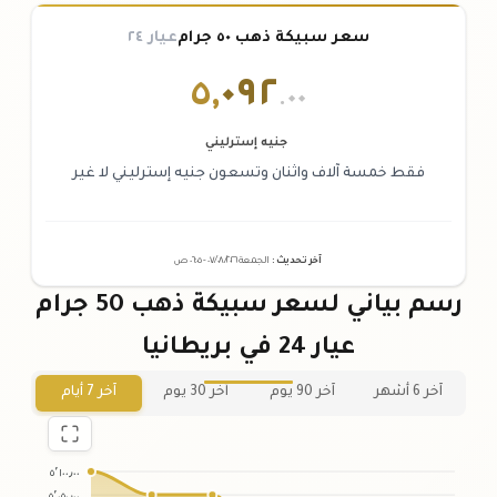
سعر سبيكة ذهب ٥٠ جرام
عيار ٢٤
٥
,
٠٩٢
.٠٠
جنيه إسترليني
فقط خمسة آلاف واثنان وتسعون جنيه إسترليني لا غير
آخر تحديث
:
الجمعة ٠٧
٢٠٢٦ -
/٠٨/
٠٦:٠٥
ص
رسم بياني لسعر سبيكة ذهب 50 جرام
عيار 24 في بريطانيا
آخر 6 أشهر
آخر 90 يوم
آخر 30 يوم
آخر 7 أيام
٥٬١٠٠٫٠٠
٥٬٠٥٠٫٠٠