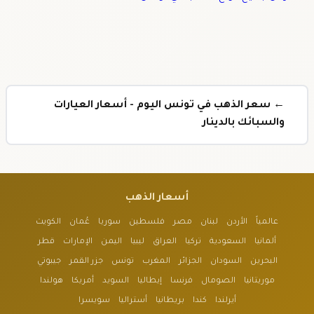
← سعر الذهب في تونس اليوم - أسعار العيارات
والسبائك بالدينار
أسعار الذهب
عالمياً
الأردن
لبنان
مصر
فلسطين
سوريا
عُمان
الكويت
ألمانيا
السعودية
تركيا
العراق
ليبيا
اليمن
الإمارات
قطر
البحرين
السودان
الجزائر
المغرب
تونس
جزر القمر
جيبوتي
موريتانيا
الصومال
فرنسا
إيطاليا
السويد
أمريكا
هولندا
أيرلندا
كندا
بريطانيا
أستراليا
سويسرا