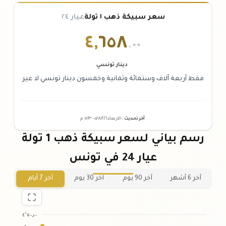
سعر سبيكة ذهب ١ تولة
عيار ٢٤
٤
,
٦٥٨
.٠٠
دينار تونسي
فقط أربعة آلاف وستمائة وثمانية وخمسون دينار تونسي لا غير
آخر تحديث
:
الأربعاء ٠٥
٢٠٢٦ -
/٠٨/
٠٧:٢٣
م
رسم بياني لسعر سبيكة ذهب 1 تولة
عيار 24 في تونس
آخر 6 أشهر
آخر 90 يوم
آخر 30 يوم
آخر 7 أيام
٤٬٧٠٠٫٠٠