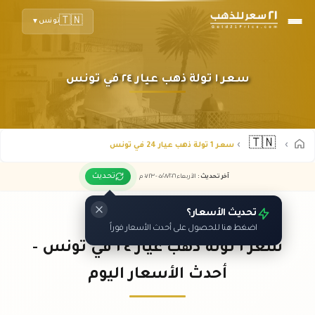
🇹🇳
تونس
▼
سعر ١ تولة ذهب عيار ٢٤ في تونس
🇹🇳
سعر 1 تولة ذهب عيار 24 في تونس
تحديث
آخر تحديث
:
الأربعاء ٠٥
٢٠٢٦ -
/٠٨/
٠٧:٢٣
م
تحديث الأسعار؟
اضغط هنا للحصول على أحدث الأسعار فوراً
سعر ١ تولة ذهب عيار ٢٤ في تونس -
أحدث الأسعار اليوم