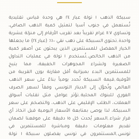
سبيكة الذهب ١ تولة عيار ٢٤ هي وحدة قياس تقليدية
تُستعمل في جنوب آسيا لتمثيل كمية الذهب الصافي،
وتساوي ١١.٧ غرام تقريباً بعد تقريب الأرقام إلى منزلة عشرية
واحدة.,تحتوي السبيكة على ذهب نقي ١٠٠٪ (عيار ٢٤) ما يجعلها
الخيار المفضل للمستثمرين الذين يبحثون عن أصغر كمية
من الذهب الخالص.,تُستخدم ١ تولة في عمليات التداول
الصغيرة ولشراء المجوهرات الخفيفة، مما يتيح
للمستثمرين البدء بميزانية أقل مقارنة بوزن القريبة من
الأوقية.,قيمة السبيكة تُحدد يومياً بناءً على سعر الذهب
العالمي وتُحوّل إلى الدينار التونسي وفقاً لسعر الصرف
الفوري للبنوك المحلية.,تؤثر عوامل مثل تقلبات أسواق
العملات، الطلب الإقليمي على الذهب، والتضخم على سعر
السبيكة، لذا يوصى بمتابعة الأسعار اليومية قبل اتخاذ أي
قرار شراء.,السعر يُحدث كل ١٥ دقيقة على موقعنا لضمان
تقديم معلومات دقيقة ومباشرة للمستثمرين في
تونس.,المستثمرون في تونس يفضلون سبيكة ١ تولة