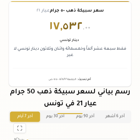
سعر سبيكة ذهب ٥٠ جرام
عيار ٢١
١٧
,
٥٣٢
.٠٠
دينار تونسي
فقط سبعة عشر ألفاً وخمسمائة واثنان وثلاثون دينار تونسي لا
غير
آخر تحديث
:
الجمعة ٠٧
٢٠٢٦ -
/٠٨/
٠٧:٠٥
ص
رسم بياني لسعر سبيكة ذهب 50 جرام
عيار 21 في تونس
آخر 6 أشهر
آخر 90 يوم
آخر 30 يوم
آخر 7 أيام
١٧٬٦٠٠٫٠٠