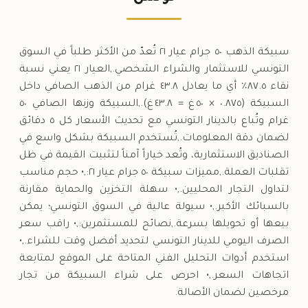
السبت
↓
سبيكة الذهب ٥٠ جرام عيار ٢١ تُعدّ من الأكثر طلباً في السوق
التونسي للاستثمار والشراء الشخصي.,العيار ٢١ يعني نسبة
نقاء ٨٧.٥٪ أي ما يعادل ٤٣.٨ غرام من الذهب الصافي داخل
السبيكة (٠.٨٧٥ × ٥٠ غ = ٤٣.٨ غ).,السبيكة وزنها الصافي ٥٠
غرام وتُباع بالدينار التونسي مع تحديث الأسعار كل ٥ دقائق
لضمان دقة المعلومات.,تُستخدم السبيكة بشكل واسع في
الصناديق الاستثمارية، وتُعد خياراً آمناً لتثبيت القيمة في ظل
تقلبات العملة.,مميزات سبيكة ٥٠ جرام عيار ٢١:,• حجم مناسب
لتداول التجار المحليين.,• سهلة التخزين والحماية مقارنة
بالسبائك الأكبر.,• سيولة عالية في السوق التونسي؛ يمكن
بيعها أو تحويلها بسرعة.,نصائح للمستثمرين:,• راقب سعر
الصرف اليومي للدينار التونسي لتحديد أفضل وقت للشراء.,•
استخدم أدوات التحليل الفني المتاحة على الموقع لمتابعة
اتجاهات السعر.,• احرص على شراء السبيكة من تجار
مرخصين لضمان الأصالة.