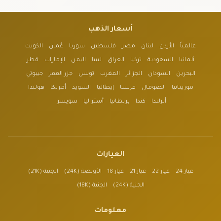
أسعار الذهب
عالمياً
الأردن
لبنان
مصر
فلسطين
سوريا
عُمان
الكويت
ألمانيا
السعودية
تركيا
العراق
ليبيا
اليمن
الإمارات
قطر
البحرين
السودان
الجزائر
المغرب
تونس
جزر القمر
جيبوتي
موريتانيا
الصومال
فرنسا
إيطاليا
السويد
أمريكا
هولندا
أيرلندا
كندا
بريطانيا
أستراليا
سويسرا
العيارات
عيار 24
عيار 22
عيار 21
عيار 18
الأونصة (24K)
الجنية (21K)
الجنية (24K)
الجنية (18K)
معلومات