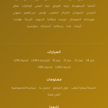
ألمانيا
السعودية
تركيا
العراق
ليبيا
اليمن
الإمارات
قطر
البحرين
السودان
الجزائر
المغرب
تونس
جزر القمر
جيبوتي
موريتانيا
الصومال
فرنسا
إيطاليا
السويد
أمريكا
هولندا
أيرلندا
كندا
بريطانيا
أستراليا
سويسرا
العيارات
عيار 24
عيار 22
عيار 21
عيار 18
الأونصة (24K)
الجنية (21K)
الجنية (24K)
الجنية (18K)
معلومات
حاسبة أسعار الذهب
حول الموقع
اتصل بنا
سياسة الخصوصية
أعلن معنا
تابعنا