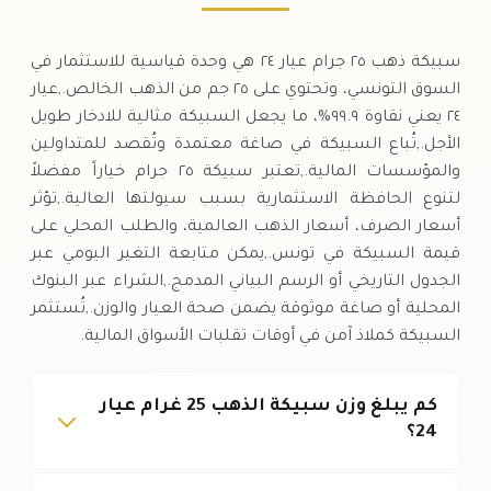
سبيكة ذهب ٢٥ جرام عيار ٢٤ هي وحدة قياسية للاستثمار في
السوق التونسي، وتحتوي على ٢٥ جم من الذهب الخالص.,عيار
٢٤ يعني نقاوة ٩٩.٩%، ما يجعل السبيكة مثالية للادخار طويل
الأجل.,تُباع السبيكة في صاغة معتمدة وتُقصد للمتداولين
والمؤسسات المالية.,تعتبر سبيكة ٢٥ جرام خياراً مفضلاً
لتنوع الحافظة الاستثمارية بسبب سيولتها العالية.,تؤثر
أسعار الصرف، أسعار الذهب العالمية، والطلب المحلي على
قيمة السبيكة في تونس.,يمكن متابعة التغير اليومي عبر
الجدول التاريخي أو الرسم البياني المدمج.,الشراء عبر البنوك
المحلية أو صاغة موثوقة يضمن صحة العيار والوزن.,تُستثمر
السبيكة كملاذ آمن في أوقات تقلبات الأسواق المالية.
كم يبلغ وزن سبيكة الذهب 25 غرام عيار
24؟