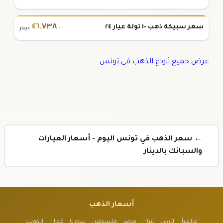
٤٦
,
٧٣٨
سعر سبيكة ذهب ١٠ تولة عيار ٢٤
.٠٠
دينار
عرض جميع أنواع الذهب في تونس
← سعر الذهب في تونس اليوم - أسعار العيارات
والسبائك بالدينار
أسعار الذهب
عالمياً
الأردن
لبنان
مصر
فلسطين
سوريا
عُمان
الكويت