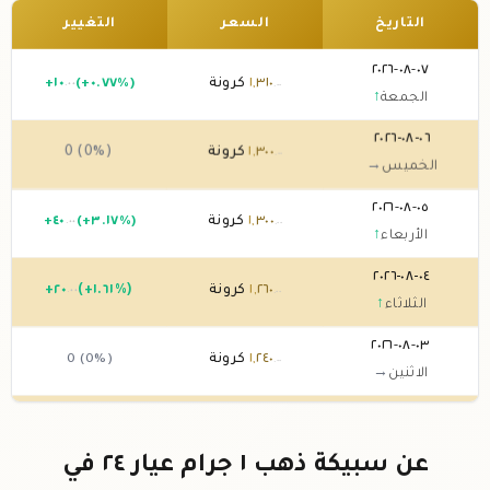
التاريخ
السعر
التغيير
٠٧-٠٨-٢٠٢٦
٣١٠
,
١
كرونة
(+٠.٧٧%)
١٠
+
.٠٠
.٠٠
الجمعة
↑
٠٦-٠٨-٢٠٢٦
٣٠٠
,
١
كرونة
0 (0%)
.٠٠
الخميس
→
٠٥-٠٨-٢٠٢٦
٣٠٠
,
١
كرونة
(+٣.١٧%)
٤٠
+
.٠٠
.٠٠
الأربعاء
↑
٠٤-٠٨-٢٠٢٦
٢٦٠
,
١
كرونة
(+١.٦١%)
٢٠
+
.٠٠
.٠٠
الثلاثاء
↑
٠٣-٠٨-٢٠٢٦
٢٤٠
,
١
كرونة
0 (0%)
.٠٠
الاثنين
→
٠٢-٠٨-٢٠٢٦
٢٤٠
,
١
كرونة
0 (0%)
.٠٠
الأحد
→
عن سبيكة ذهب ١ جرام عيار ٢٤ في
٠١-٠٨-٢٠٢٦