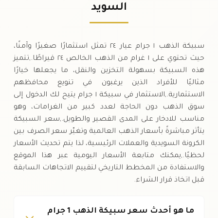
٢٤٠
,
١
كرونة
(-٠.٨%)
-١٠
.٠٠
.٠٠
السويد
السبت
↓
سبيكة الذهب ١ جرام عيار ٢٤ تمثل استثمارًا صغيرًا وآمنًا،
حيث تحتوي على ١ غرام من الذهب الخالص ٢٤ قيراطًا.,تتميز
هذه السبيكة بسهولة التخزين والنقل، ما يجعلها خيارًا
مثاليًا للأفراد الذين يرغبون في تنويع محافظهم
الاستثمارية.,الاستثمار في سبيكة ١ جرام يتيح لك الدخول إلى
سوق الذهب دون الحاجة لعدد كبير من الغرامات، وهو
مناسب للادخار على المدى القصير والطويل.,سعر السبيكة
يتأثر مباشرةً بأسعار الذهب العالمية وتغيّر سعر الصرف بين
الكرونة السويدية والعملات الرئيسية، لذا يتم تحديث الأسعار
لحظيًا.,يمكنك متابعة الأسعار اليومية عبر هذا الموقع
والاستفادة من المخطط التاريخي لتقييم الاتجاهات السابقة
قبل اتخاذ قرار الشراء.
ما هو أحدث سعر سبيكة الذهب 1 جرام