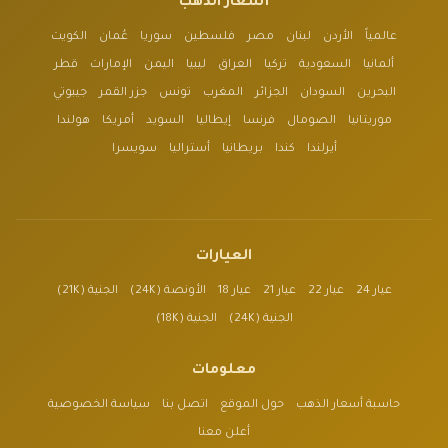
أسعار الذهب
عالمياً
الأردن
لبنان
مصر
فلسطين
سوريا
عُمان
الكويت
ألمانيا
السعودية
تركيا
العراق
ليبيا
اليمن
الإمارات
قطر
البحرين
السودان
الجزائر
المغرب
تونس
جزر القمر
جيبوتي
موريتانيا
الصومال
فرنسا
إيطاليا
السويد
أمريكا
هولندا
أيرلندا
كندا
بريطانيا
أستراليا
سويسرا
العيارات
عيار 24
عيار 22
عيار 21
عيار 18
الأونصة (24K)
الجنية (21K)
الجنية (24K)
الجنية (18K)
معلومات
حاسبة أسعار الذهب
حول الموقع
اتصل بنا
سياسة الخصوصية
أعلن معنا