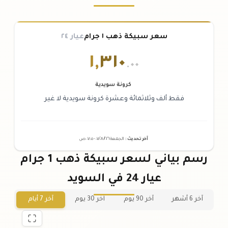
سعر سبيكة ذهب ١ جرام
عيار ٢٤
١
,
٣١٠
.٠٠
كرونة سويدية
فقط ألف وثلاثمائة وعشرة كرونة سويدية لا غير
آخر تحديث
:
الجمعة ٠٧
٢٠٢٦ -
/٠٨/
٠٧:٠٥
ص
رسم بياني لسعر سبيكة ذهب 1 جرام
عيار 24 في السويد
آخر 6 أشهر
آخر 90 يوم
آخر 30 يوم
آخر 7 أيام