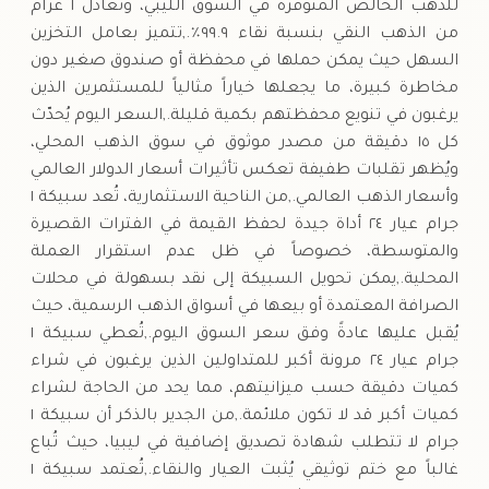
للذهب الخالص المتوفرة في السوق الليبي، وتُعادل ١ غرام
من الذهب النقي بنسبة نقاء ٩٩.٩٪.,تتميز بعامل التخزين
السهل حيث يمكن حملها في محفظة أو صندوق صغير دون
مخاطرة كبيرة، ما يجعلها خياراً مثالياً للمستثمرين الذين
يرغبون في تنويع محفظتهم بكمية قليلة.,السعر اليوم يُحدّث
كل ١٥ دقيقة من مصدر موثوق في سوق الذهب المحلي،
ويُظهر تقلبات طفيفة تعكس تأثيرات أسعار الدولار العالمي
وأسعار الذهب العالمي.,من الناحية الاستثمارية، تُعد سبيكة ١
جرام عيار ٢٤ أداة جيدة لحفظ القيمة في الفترات القصيرة
والمتوسطة، خصوصاً في ظل عدم استقرار العملة
المحلية.,يمكن تحويل السبيكة إلى نقد بسهولة في محلات
الصرافة المعتمدة أو بيعها في أسواق الذهب الرسمية، حيث
يُقبل عليها عادةً وفق سعر السوق اليوم.,تُعطي سبيكة ١
جرام عيار ٢٤ مرونة أكبر للمتداولين الذين يرغبون في شراء
كميات دقيقة حسب ميزانيتهم، مما يحد من الحاجة لشراء
كميات أكبر قد لا تكون ملائمة.,من الجدير بالذكر أن سبيكة ١
جرام لا تتطلب شهادة تصديق إضافية في ليبيا، حيث تُباع
غالباً مع ختم توثيقي يُثبت العيار والنقاء.,تُعتمد سبيكة ١