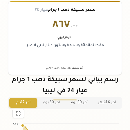
سعر سبيكة ذهب ١ جرام
عيار ٢٤
٨٦٧
.٠٠
دينار ليبي
فقط ثمانمائة وسبعة وستون دينار ليبي لا غير
آخر تحديث
:
الأربعاء ٠٥
٢٠٢٦ -
/٠٨/
٠٨:٢٣
م
رسم بياني لسعر سبيكة ذهب 1 جرام
عيار 24 في ليبيا
آخر 6 أشهر
آخر 90 يوم
آخر 30 يوم
آخر 7 أيام
٨٧٠٫٠٠