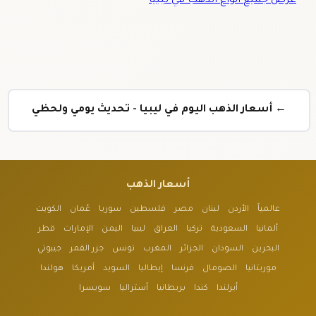
عرض جميع أنواع الذهب في ليبيا
← أسعار الذهب اليوم في ليبيا - تحديث يومي ولحظي
أسعار الذهب
عالمياً
الأردن
لبنان
مصر
فلسطين
سوريا
عُمان
الكويت
ألمانيا
السعودية
تركيا
العراق
ليبيا
اليمن
الإمارات
قطر
البحرين
السودان
الجزائر
المغرب
تونس
جزر القمر
جيبوتي
موريتانيا
الصومال
فرنسا
إيطاليا
السويد
أمريكا
هولندا
أيرلندا
كندا
بريطانيا
أستراليا
سويسرا