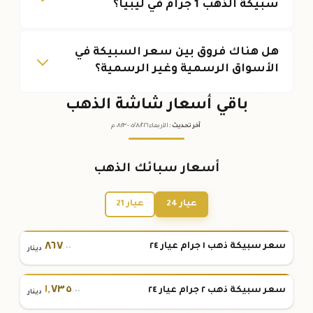
سبيكة الذهب 1 جرام في ليبيا؟
هل هناك فروق بين سعر السبيكة في
الأسواق الرسمية وغير الرسمية؟
باقي أسعار شاشة الذهب
آخر تحديث
:
الأربعاء ٠٥
٢٠٢٦ -
/٠٨/
٠٨:٢٣
م
أسعار سبائك الذهب
عيار 24
عيار 21
٨٦٧
سعر سبيكة ذهب ١ جرام عيار ٢٤
.٠٠
دينار
١
,
٧٣٥
سعر سبيكة ذهب ٢ جرام عيار ٢٤
.٠٠
دينار