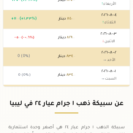
٨٦٧
دينار
(+٣.٢١%)
٢٧
+
.٠٠
.٠٠
الأربعاء
↑
٠٤-٠٨-٢٠٢٦
٨٤٠
دينار
(+١.٣٣%)
١١
+
.٠٠
.٠٠
الثلاثاء
↑
٠٣-٠٨-٢٠٢٦
٨٢٩
دينار
(-٠.٦%)
-٥
.٠٠
.٠٠
الاثنين
↓
٠٢-٠٨-٢٠٢٦
٨٣٤
دينار
0 (0%)
.٠٠
الأحد
→
٠١-٠٨-٢٠٢٦
٨٣٤
دينار
0 (0%)
.٠٠
السبت
→
٣١-٠٧-٢٠٢٦
٨٣٤
دينار
(-١.٧٧%)
-١٥
.٠٠
.٠٠
الجمعة
↓
عن سبيكة ذهب ١ جرام عيار ٢٤ في ليبيا
٣٠-٠٧-٢٠٢٦
٨٤٩
دينار
(+٢.٩١%)
٢٤
+
.٠٠
.٠٠
الخميس
↑
سبيكة الذهب ١ جرام عيار ٢٤ هي أصغر وحدة استثمارية