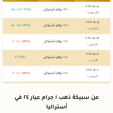
٠٥-٠٨-٢٠٢٦
١٩٣
دولار أسترالي
(+٢.٦٦%)
٥
+
.٠٠
.٠٠
الأربعاء
↑
٠٤-٠٨-٢٠٢٦
١٨٨
دولار أسترالي
(+٢.١٧%)
٤
+
.٠٠
.٠٠
الثلاثاء
↑
٠٣-٠٨-٢٠٢٦
١٨٤
دولار أسترالي
(-٠.٥٤%)
-١
.٠٠
.٠٠
الاثنين
↓
٠٢-٠٨-٢٠٢٦
١٨٥
دولار أسترالي
0 (0%)
.٠٠
الأحد
→
٠١-٠٨-٢٠٢٦
١٨٥
دولار أسترالي
(-٠.٥٤%)
-١
.٠٠
.٠٠
السبت
↓
٣١-٠٧-٢٠٢٦
١٨٦
دولار أسترالي
(-٢.١١%)
-٤
.٠٠
.٠٠
الجمعة
↓
عن سبيكة ذهب ١ جرام عيار ٢٤ في
٣٠-٠٧-٢٠٢٦
١٩٠
دولار أسترالي
(+٢.٧%)
٥
+
.٠٠
.٠٠
أستراليا
الخميس
↑