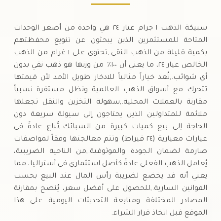
سبيكة الذهب ١ جرام عيار ٢٤ هي واحدة من أصغر الوحدات
المتاحة للمستثمرين الذين يبحثون عن تنويع محفظتهم
بكمية قليلة من الذهب النقي.,تحتوي على ١ غرام من الذهب
الخالص عيار ٢٤، ما يعني أن ١٠٠٪ من وزنها هو ذهب نقي بدون
أي شوائب.,تُعد خياراً مثالياً للادخار طويل الأمد لأن قيمتها
تتحرك مع أسواق الذهب العالمية وتظل مستقرة نسبياً
مقارنة بالعملات المحلية.,سهولة التخزين والنقل تجعلها
ملائمة للمتداولين الذين يحتاجون إلى سيولة سريعة دون
الحاجة إلى بيع كميات كبيرة من السبائك.,تُباع عادةً في
عيارات معيارية (٢٤ قيراط) وتتم معالجتها وفقاً لمواصفات
صارمة لضمان الجودة والموثوقية.,من الناحية الضريبية،
يُعامل الذهب الفعلي عادةً كأصل استثماري في أستراليا، مما
يعني أنه قد يخضع لضريبة رأس المال عند البيع بحسب
القوانين السارية.,للحصول على أفضل سعر، يُنصح بمقارنة
المصادر المختلفة ومتابعة التحديثات اليومية على هذا
الموقع قبل اتخاذ قرار الشراء.