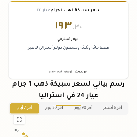
سعر سبيكة ذهب ١ جرام
عيار ٢٤
١٩٣
.٣٠
دولار أسترالي
فقط مائة وثلاثة وتسعون دولار أسترالي لا غير
آخر تحديث
:
الأربعاء ٠٥
٢٠٢٦ -
/٠٨/
١٦:٢٣
م
رسم بياني لسعر سبيكة ذهب 1 جرام
عيار 24 في أستراليا
آخر 6 أشهر
آخر 90 يوم
آخر 30 يوم
آخر 7 أيام
١٩٤٫٠٠