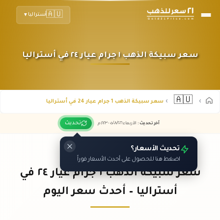
🇦🇺
أستراليا
▼
سعر سبيكة الذهب ١ جرام عيار ٢٤ في أستراليا
🇦🇺
سعر سبيكة الذهب 1 جرام عيار 24 في أستراليا
تحديث
آخر تحديث
:
الأربعاء ٠٥
٢٠٢٦ -
/٠٨/
١٦:٢٣
م
تحديث الأسعار؟
اضغط هنا للحصول على أحدث الأسعار فوراً
سعر سبيكة الذهب ١ جرام عيار ٢٤ في
أستراليا – أحدث سعر اليوم