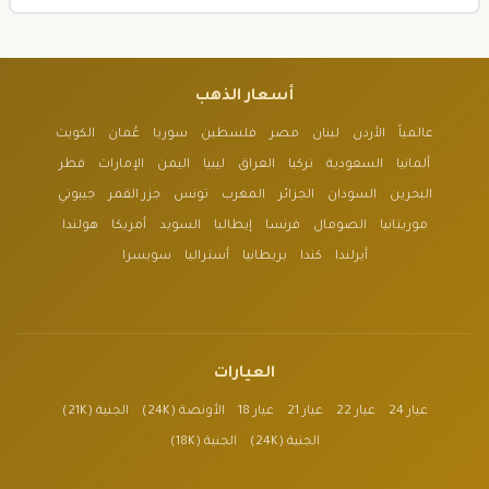
أسعار الذهب
عالمياً
الأردن
لبنان
مصر
فلسطين
سوريا
عُمان
الكويت
ألمانيا
السعودية
تركيا
العراق
ليبيا
اليمن
الإمارات
قطر
البحرين
السودان
الجزائر
المغرب
تونس
جزر القمر
جيبوتي
موريتانيا
الصومال
فرنسا
إيطاليا
السويد
أمريكا
هولندا
أيرلندا
كندا
بريطانيا
أستراليا
سويسرا
العيارات
عيار 24
عيار 22
عيار 21
عيار 18
الأونصة (24K)
الجنية (21K)
الجنية (24K)
الجنية (18K)