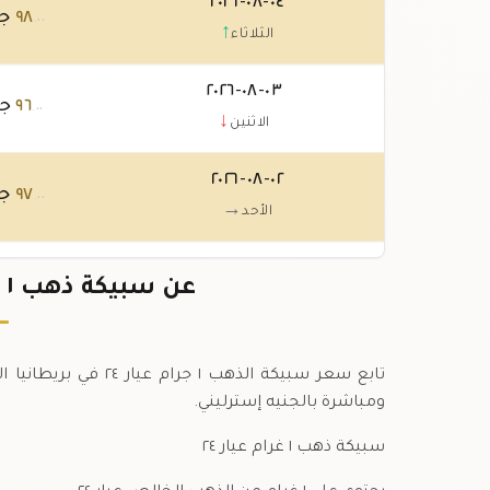
٠٤-٠٨-٢٠٢٦
٩٨
جن
.٠٠
↑
الثلاثاء
٠٣-٠٨-٢٠٢٦
٩٦
جن
.٠٠
↓
الاثنين
٠٢-٠٨-٢٠٢٦
٩٧
جن
.٠٠
→
الأحد
٠١-٠٨-٢٠٢٦
٩٧
جن
عن سبيكة ذهب ١ جرام عيار ٢٤ في بريطانيا
.٠٠
→
السبت
تابع سعر سبيكة الذهب
ومباشرة بالجنيه إسترليني.
سبيكة ذهب ١ غرام عيار ٢٤