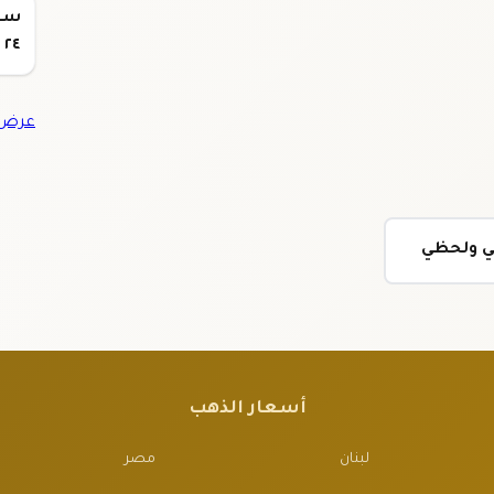
٢٤
عرض ج
مي ولحظي
أسعار الذهب
لبنان
مصر