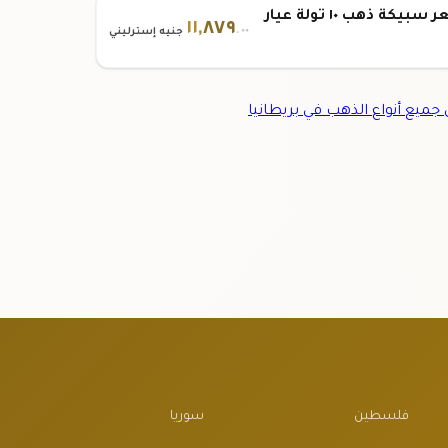
سعر سبيكة ذهب ١٠ تولة عيار
١١
,
٨٧٩
.٠٠
جنيه إسترليني
ميع أنواع الذهب في بريطانيا
فلسطين
سوريا