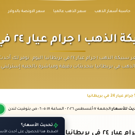
حاسبة أسعار الذهب
سعر الذهب عالميا
سعر الاونصة بالدولار
ام عيار ٢٤ في بريطانيا
تابع سعر سبيكة الذهب ١ جرام عيار ٢٤ في بريطانيا اليوم. نوفر
لذهب في بريطانيا بتحديثات دقيقة ومباشرة بالجنيه إسترليني.
ديث
للأسعار
:
الجمعة ٠٧
أغسطس
٢٠٢٦ -
الساعة
٠٦:٠٥
:١٨
ص
بتوقيت لندن
تحديث الأسعار؟
اضغط هنا للحصول على أحدث الأسعار