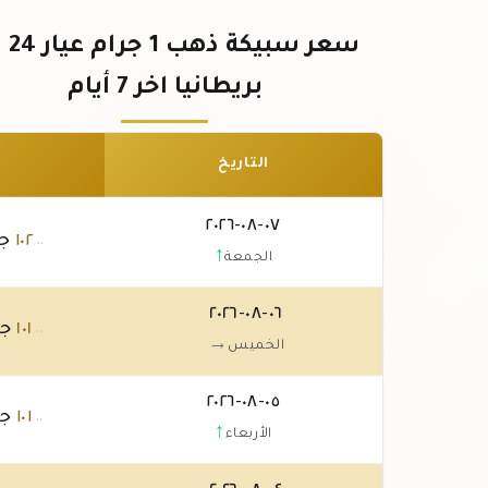
سعر سبي
بريطانيا اخر 7 أيام
التاريخ
٠٧-٠٨-٢٠٢٦
١٠٢
جن
.٠٠
↑
الجمعة
٠٦-٠٨-٢٠٢٦
١٠١
جن
.٠٠
→
الخميس
٠٥-٠٨-٢٠٢٦
١٠١
جن
.٠٠
↑
الأربعاء