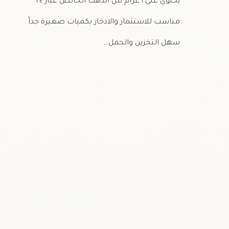
يحتوي على ١ غرام من الذهب الخالص عيار ٢٤
مناسب للاستثمار والادخار بكميات صغيرة جداً
سهل التخزين والحمل…