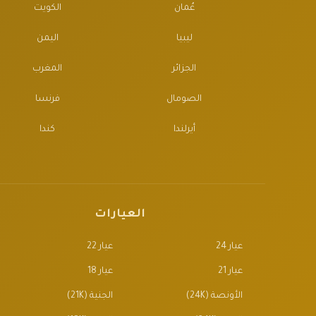
عُمان
الكويت
ليبيا
اليمن
الجزائر
المغرب
الصومال
فرنسا
أيرلندا
كندا
العيارات
عيار 24
عيار 22
عيار 21
عيار 18
الأونصة (24K)
الجنية (21K)