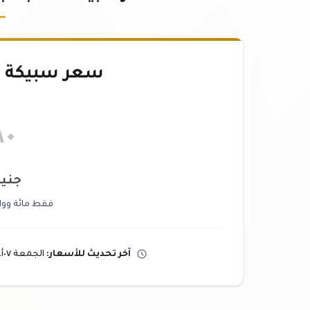
سعر سبيكة ذهب ١
٨٠
جنيه
فقط مائة وواح
آخر تحديث
للأسعار
:
الجمعة ٠٧
أ