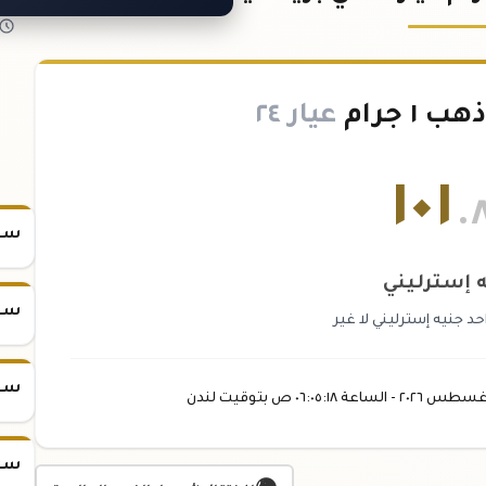
 جرام
عيار ٢٤
١٠١
.
سعر س
 إسترليني
سعر س
د جنيه إسترليني لا غير
سعر س
غسطس
٢٠٢٦ -
الساعة
٠٦:٠٥
:١٨
ص
بتوقيت لندن
سعر س