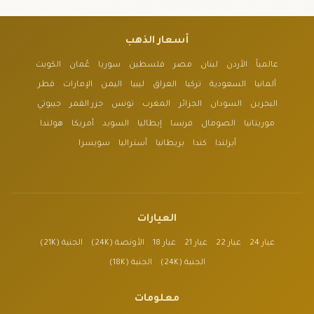
أسعار الذهب
عالمياً
الأردن
لبنان
مصر
فلسطين
سوريا
عُمان
الكويت
ألمانيا
السعودية
تركيا
العراق
ليبيا
اليمن
الإمارات
قطر
البحرين
السودان
الجزائر
المغرب
تونس
جزر القمر
جيبوتي
موريتانيا
الصومال
فرنسا
إيطاليا
السويد
أمريكا
هولندا
أيرلندا
كندا
بريطانيا
أستراليا
سويسرا
العيارات
عيار 24
عيار 22
عيار 21
عيار 18
الأونصة (24K)
الجنية (21K)
الجنية (24K)
الجنية (18K)
معلومات