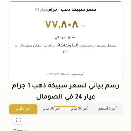
سعر سبيكة ذهب ١ جرام
عيار ٢٤
٧٧
,
٨٠٨
.٠٠
شلن صومالي
فقط سبعة وسبعون ألفاً وثمانمائة وثمانية شلن صومالي لا
غير
آخر تحديث
:
الأربعاء ٠٥
٢٠٢٦ -
/٠٨/
٠٩:٢٣
م
رسم بياني لسعر سبيكة ذهب 1 جرام
عيار 24 في الصومال
آخر 6 أشهر
آخر 90 يوم
آخر 30 يوم
آخر 7 أيام
٧٨٬٠٠٠٫٠٠