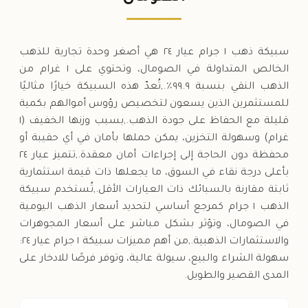
الخميس
↑
سبيكة ذهب ١ جرام عيار ٢٤ هي أصغر وحدة تجارية للذهب
الخالص المتداولة في الصومال، وتحتوي على ١ غرام من
الذهب النقي بنسبة ٩٩.٩٪.,تُعدّ هذه السبيكة خيارًا مثاليًا
للمستثمرين الذين يسعون لتخصيص رؤوس أموالهم بكمية
قليلة مع الحفاظ على جودة الذهب.,بسبب وزنها الخفيف (١
غرام) وسهولة التخزين، يمكن حملها بأمان في أي حقيبة أو
محفظة دون الحاجة إلى إجراءات أمان معقدة.,تتميز عيار ٢٤
بأعلى درجة نقاء في السوق، ما يجعلها ذات قيمة استثمارية
ثابتة مقارنة بالسبائك ذات العيارات الأقل.,تُستخدم سبيكة
الذهب ١ جرام كمرجع أساسي لتحديد أسعار الذهب اليومية
في الصومال، وتؤثر بشكل مباشر على أسعار المجوهرات
والاستثمارات الذهبية.,من أهم مميزات سبيكة ١ جرام عيار ٢٤:
سهولة الشراء والبيع، سيولة عالية، وتوفر فرصًا للادخار على
المدى القصير والطويل.