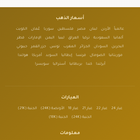
أسعار الذهب
عالمياً
الأردن
لبنان
مصر
فلسطين
سوريا
عُمان
الكويت
ألمانيا
السعودية
تركيا
العراق
ليبيا
اليمن
الإمارات
قطر
البحرين
السودان
الجزائر
المغرب
تونس
جزر القمر
جيبوتي
موريتانيا
الصومال
فرنسا
إيطاليا
السويد
أمريكا
هولندا
أيرلندا
كندا
بريطانيا
أستراليا
سويسرا
العيارات
عيار 24
عيار 22
عيار 21
عيار 18
الأونصة (24K)
الجنية (21K)
الجنية (24K)
الجنية (18K)
معلومات