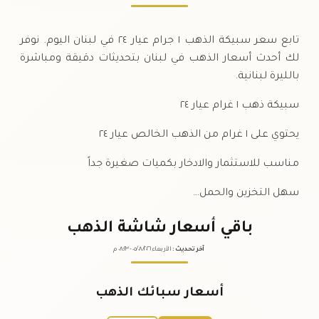
تابع سعر سبيكة الذهب ١ جرام عيار ٢٤ في لبنان اليوم. نوفر
لك أحدث أسعار الذهب في لبنان بتحديثات دقيقة ومباشرة
بالليرة لبنانية.
سبيكة ذهب ١ غرام عيار ٢٤
يحتوي على ١ غرام من الذهب الخالص عيار ٢٤
مناسب للاستثمار والادخار بكميات صغيرة جداً
سهل التخزين والحمل…
باقي أسعار شاشة الذهب
آخر تحديث
:
الأربعاء ٠٥
٢٠٢٦ -
/٠٨/
٠٨:٢٣
م
أسعار سبائك الذهب