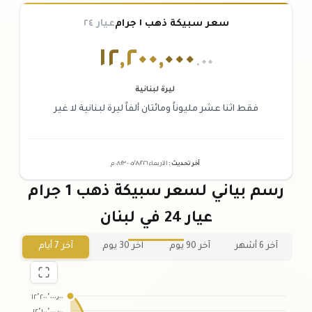
سعر سبيكة ذهب ١ جرام
عيار ٢٤
١٢
,
٢٠٠
,
٠٠٠
.٠٠
ليرة لبنانية
فقط اثنا عشر مليوناً ومائتان ألفاً ليرة لبنانية لا غير
آخر تحديث
:
الأربعاء ٠٥
٢٠٢٦ -
/٠٨/
٠٨:٢٣
م
رسم بياني لسعر سبيكة ذهب 1 جرام
عيار 24 في لبنان
آخر 6 أشهر
آخر 90 يوم
آخر 30 يوم
آخر 7 أيام
١٢٬٢٠٠٬٠٠٠٫٠٠
١٢٬١٠٠٬٠٠٠٫٠٠