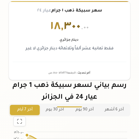
سعر سبيكة ذهب ١ جرام
عيار ٢٤
١٨
,
٣٠٠
.٠٠
دينار جزائري
فقط ثمانية عشر ألفاً وثلاثمائة دينار جزائري لا غير
آخر تحديث
:
الجمعة ٠٧
٢٠٢٦ -
/٠٨/
٠٧:٠٥
ص
رسم بياني لسعر سبيكة ذهب 1 جرام
عيار 24 في الجزائر
آخر 6 أشهر
آخر 90 يوم
آخر 30 يوم
آخر 7 أيام
١٨٬٤٠٠٫٠٠
١٨٬٢٠٠٫٠٠