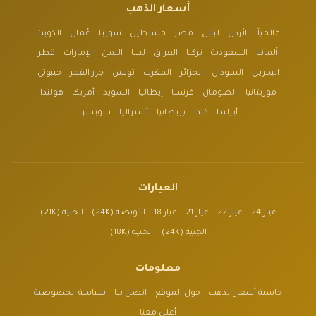
أسعار الذهب
عالمياً
الأردن
لبنان
مصر
فلسطين
سوريا
عُمان
الكويت
ألمانيا
السعودية
تركيا
العراق
ليبيا
اليمن
الإمارات
قطر
البحرين
السودان
الجزائر
المغرب
تونس
جزر القمر
جيبوتي
موريتانيا
الصومال
فرنسا
إيطاليا
السويد
أمريكا
هولندا
أيرلندا
كندا
بريطانيا
أستراليا
سويسرا
العيارات
عيار 24
عيار 22
عيار 21
عيار 18
الأونصة (24K)
الجنية (21K)
الجنية (24K)
الجنية (18K)
معلومات
حاسبة أسعار الذهب
حول الموقع
اتصل بنا
سياسة الخصوصية
أعلن معنا