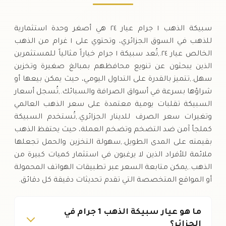
سبيكة الذهب ١ جرام عيار ٢٤ هي أصغر وحدة استثمارية
للذهب في السوق الجزائري، وتحتوي على ١ غرام من الذهب
الخالص عيار ٢٤.,تُعد سبيكة ١ جرام خياراً مثالياً للمستثمرين
الذين يبحثون عن تنويع محافظهم بمبالغ صغيرة وتخزين
سهل.,تتميز بالقدرة على التداول اليومي، حيث يمكن بيعها أو
شراؤها بسرعة في أسواق الصرافة والسبائك.,تُسجل أسعار
السبيكة تقلبات يومية معتمدة على سعر الذهب العالمي
وتغيرات سعر الصرف للدينار الجزائري.,تُستخدم السبيكة
كملجأ آمن ضد التضخم وتضخم العملة، حيث يحتفظ الذهب
بقيمته على المدى الطويل.,سهولة التخزين والحمل تجعلها
ملائمة للأفراد الذين لا يرغبون في استثمار كميات كبيرة من
الذهب.,يمكن متابعة السعر عبر تطبيقات الهواتف المحمولة
أو المواقع المتخصصة التي تقدم تحديثات دقيقة كل دقائق.
ما هو عيار سبيكة الذهب 1 جرام في
الجزائر؟