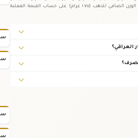
تتبع سعره أمراً ضرورياً للمتداولين.,يساعدك معرفة الوزن الصافي للذهب (١.٧٥ غرام) على حساب القيمة الفعلية
سعر
 العراقي؟
سعر
لصرف؟
سعر
سعر س