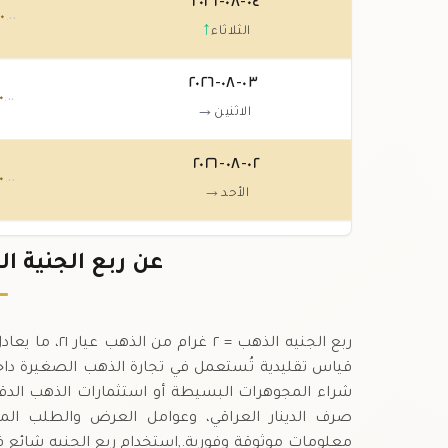
٠٤-٠٨-٢٠٢٦
٠
.٠٠
↑
الثلاثاء
٠٣-٠٨-٢٠٢٦
٠
.٠٠
→
الاثنين
٠٢-٠٨-٢٠٢٦
٠
.٠٠
→
الأحد
٠١-٠٨-٢٠٢٦
٠
عن ربع الجنية الذهب عيار
.٠٠
↓
السبت
قياس تقليدية تُستعمل في تجارة الذهب الصغيرة داخل 
شراء المجوهرات البسيطة أو استثمارات الذهب الدقيق
صرف الدينار العراقي، وعوامل العرض والطلب المحل
معلومات موثوقة وفورية.,استخدام ربع الجنيه شائع في 