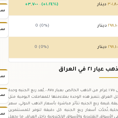
٨٠
,
٣٠١
دينار
(+١.٢٤%)
٧٠٠
,
٣
+
.٠٠
سعر س
١٠
,
٢٩٨
دينار
0 (0%)
سعر س
١٠
,
٢٩٨
دينار
0 (0%)
١٠
,
٢٩٨
دينار
(-٠.٠٣%)
١٠٠
,
-
 ٢١ في العراق
.٠٠
سعر
ربع الجنيه الذهب = ٢ غرام من الذهب عيار ٢١، ما يعادل ١.٧٥ غرام من الذهب الخالص بعيار ٠.٨٧٥.,يُعد ربع الجنيه وحدة
سعر
العراق.,تتميز هذه الوحدة بملاءمتها للمعاملات اليومية مثل
ة.,قيمة ربع الجنيه تتأثر مباشرة بأسعار الذهب الدولي، سعر
ية.,تُحدّث أسعار ربع الجنيه كل دقيقة لتوفر للمستثمرين
سعر
الأسواق التقليدية والأسواق الإلكترونية داخل العراق، ما يجعل