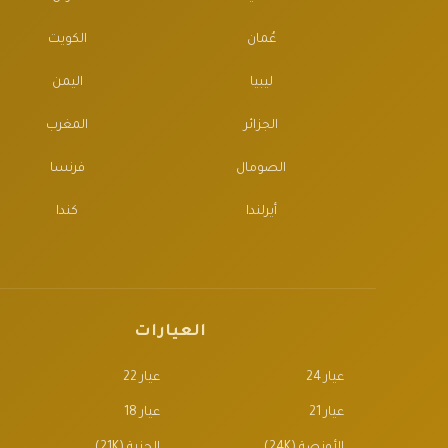
عُمان
الكويت
ليبيا
اليمن
الجزائر
المغرب
الصومال
فرنسا
أيرلندا
كندا
العيارات
عيار 24
عيار 22
عيار 21
عيار 18