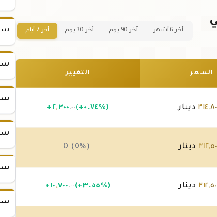
ذهب عيار 21 في
سعر س
آخر 6 أشهر
آخر 90 يوم
آخر 30 يوم
آخر 7 أيام
سعر س
السعر
التغيير
سعر س
٨٠
,
٣١٤
دينار
(+٠.٧٤%)
٣٠٠
,
٢
+
.٠٠
سعر س
٥٠
,
٣١٢
دينار
0 (0%)
سعر س
٥٠
,
٣١٢
دينار
(+٣.٥٥%)
٧٠٠
,
١٠
+
.٠٠
سعر س