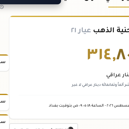
نية الذهب
عيار ٢١
٣١٤
,
٨
سعر
نار عراقي
ألفاً وثمانمائة دينار عراقي لا غير
سعر
غسطس
٢٠٢٦ -
الساعة
٠٩:٠٥
:١٨
ص
بتوقيت بغداد
سعر