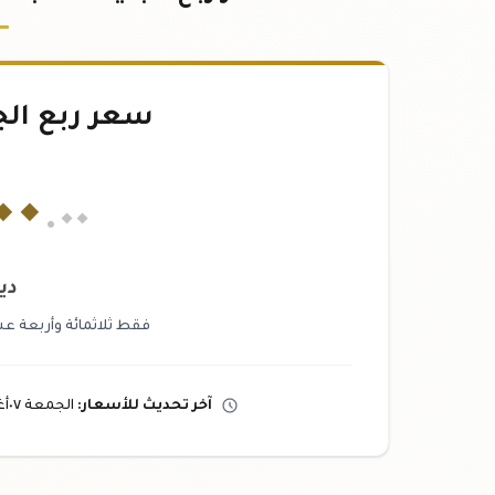
سعر ربع الج
٠٠
.٠٠
دي
فقط ثلاثمائة وأربعة عشر 
آخر تحديث
للأسعار
:
الجمعة ٠٧
أ