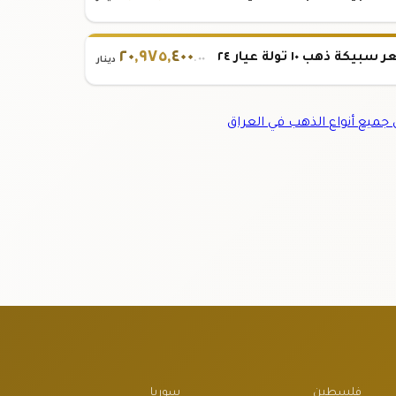
٢٠
,
٩٧٥
,
٤٠٠
بيكة ذهب ١٠ تولة عيار ٢٤
.٠٠
دينار
ميع أنواع الذهب في العراق
فلسطين
سوريا