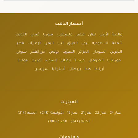
أسعار الذهب
عالمياً
الأردن
لبنان
مصر
فلسطين
سوريا
عُمان
الكويت
ألمانيا
السعودية
تركيا
العراق
ليبيا
اليمن
الإمارات
قطر
البحرين
السودان
الجزائر
المغرب
تونس
جزر القمر
جيبوتي
موريتانيا
الصومال
فرنسا
إيطاليا
السويد
أمريكا
هولندا
أيرلندا
كندا
بريطانيا
أستراليا
سويسرا
العيارات
عيار 24
عيار 22
عيار 21
عيار 18
الأونصة (24K)
الجنية (21K)
الجنية (24K)
الجنية (18K)
معلومات