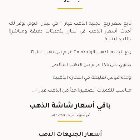
الخميس
↑
تابع سعر ربع الجنيه الذهب عيار ٢١ في لبنان اليوم. نوفر لك
أحدث أسعار الذهب في لبنان بتحديثات دقيقة ومباشرة
بالليرة لبنانية.
ربع الجنيه الذهب الواحدة = ٢ غرام من ذهب عيار ٢١
يحتوي على ١.٧٥ غرام من الذهب الخالص
وحدة قياس تقليدية في التجارة الذهبية
مناسب للكميات الصغيرة جداً من الذهب عيار ٢١…
باقي أسعار شاشة الذهب
آخر تحديث
:
الأربعاء ٠٥
٢٠٢٦ -
/٠٨/
٠٨:٢٣
م
أسعار الجنيهات الذهب