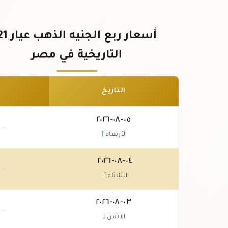
أسعار ربع الجنيه الذهب
التاريخية في مصر
التاريخ
٠٥-٠٨-٢٠٢٦
٠
.٠٠
↑
الأربعاء
٠٤-٠٨-٢٠٢٦
٠
.٠٠
↑
الثلاثاء
٠٣-٠٨-٢٠٢٦
٠
.٠٠
↓
الاثنين