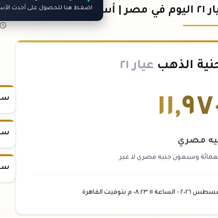
ر حية
اضغط هنا للحصول على أحدث الأسعا
نية الذهب
عيار ٢١
١١
,
٩٧
سعر
سعر
يه مصري
عمائة وسبعون جنيه مصري لا غير
سعر
غسطس
٢٠٢٦ -
الساعة
٠٨:٢٣
:١١
م
بتوقيت القاهرة