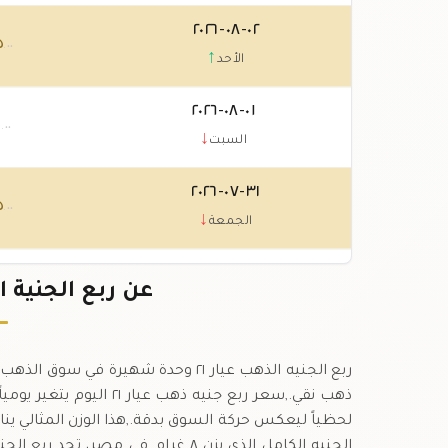
٠٢-٠٨-٢٠٢٦
٥
.٠٠
↑
الأحد
٠١-٠٨-٢٠٢٦
٠
.٠٠
↓
السبت
٣١-٠٧-٢٠٢٦
٥
.٠٠
↓
الجمعة
٣٠-٠٧-٢٠٢٦
٥
عن ربع الجنية الذهب 
.٠٠
↑
الخميس
ذهب نقي.,سعر ربع جنيه ذه
لحظياً ليعكس حركة السوق بدقة.,هذا الوزن المثالي ينا
الجنيه الكامل الذي يزن ٨ غرام.,في 