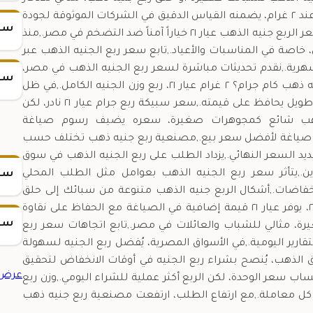
اليومي والشراء المنتظم.,وزن الربع جنيه الذهب ثابت عند ٢ غرام، يضمنه القياس الدقيق في الشركات الموثوقة لجودة
سعر
عالية.,مع الارتفاعات الأخيرة في أسعار الذهب، أصبح سعر الربع جنيه الذهب عيار ٢١ خياراً آمناً ضد التضخم في مصر.,منذ
 خاصة في المناسبات والأعياد.,تابع سعر ربع الجنيه الذهب عبر
لشهرية.,نقدم تحديثات مباشرة لسعر ربع الجنيه الذهب في مصر،
سعر
مع نصائح شراء ذكية بناءً على تحليل السوق.,ربع جنيه ذهب كام جرام؟ ٢ غرام عيار ٢١، ربع وزن الجنيه الكامل.,في ظل
الاقتصاد المتقلب، اشترِ ربع الجنيه بانتظام لاستثمار طويل يحافظ على قيمته.,سعر سبيكة ربع جرام عيار ٢١ نادر، لكن
 ربع جنيه ذهب شائع كمجوهرات صغيرة، سعره يضيف رسوم صياغة
دون صياغة لأفضل سعر بيع.,مصنعية ربع جنيه ذهب تختلف حسب
د السعر النهائي.,يزداد الطلب على ربع الجنيه الذهب في سوق
ين.,يتأثر سعر ربع الجنيه الذهب بعوامل مثل الطلب المحلي
سعر
نخفاضات.,أشكال الربع جنيه الذهب متنوعة من سبائك إلى حلق
ومجوهرات صغيرة، تناسب كل الأذواق.,مقارنة بعيار ٢٤، يوفر عيار ٢١ قيمة إضافية في الصياغة مع الحفاظ على نقاوة
سعر
غيرة، مثالي للشباب والعائلات في مصر.,تابع اتجاهات سعر ربع
قارير اليومية.,في الأسواق المصرية، يُفضل ربع الجنيه لسهولة
وق الذهب، يُنصح بشراء ربع الجنيه في أوقات الانخفاض لتحقيق
عرض ج
سعر ربع جرام ذهب عيار ٢١ جزء من حساب سعر الوحدة، لكن الربع أكثر عملية للشراء اليومي.,وزن ربع
 كل معاملة.,مع ارتفاع الطلب، ارتفعت مصنعية ربع جنيه ذهب