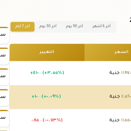
 عيار 21
آخر 6 أشهر
آخر 90 يوم
آخر 30 يوم
آخر 7 أيام
سعر س
السعر
التغيير
سعر س
٩٧
,
١١
جنية
(+٣.٥٥%)
٤١٠
+
.٠٠
سعر س
٥٦
,
١١
جنية
(+٠.٠٩%)
١٠
+
سعر س
.٠٠
سعر س
٥٥
,
١١
جنية
(-٠.٧٣%)
-٨٥
.٠٠