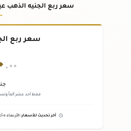
سعر ربع الجنيه الذهب عيار ٢١ اليوم في مصر | أسعا
سعر ربع الج
٠
.٠٠
جن
فقط أحد عشر ألفاً وتس
آخر تحديث
للأسعار
:
الأربعاء ٠٥
أ