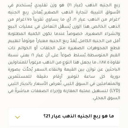
ربع الجنيه الذهب (عيار ٢١) هو وزن تقليدي يُستخدم في
الأسواق الليبية لتجارة الذهب الصغير.,يُعادل ربع الجنيه
٢ غرام من الذهب عيار ٢١، أي ما يساوي تقريباً ١.٧٥ غرام من
الذهب الخالص.,هذا الوزن يُسهّل التعامل في عمليات البيع
والشراء الصغيرة، خصوصاً عندما تكون الكمية المطلوبة
أقل من الجنيه الكامل.,يُعَدّ ربع الجنيه معياراً موثوقاً لتقييم
قطع المجوهرات الصغيرة مثل الحلقات أو الخواتم ذات
القيم المتوسطة.,يُسلط ضوءاً على أن عيار ٢١ يعني نسبة
نقاوة ٨٧.٥٪، ما يجعل هذا النوع من الذهب مرغوباً للمتداولين
الباحثين عن توازن بين القيمة والنقاء.,السعر يُحدَّث بصورة
دورية كل ساعة لتوفير أرقام دقيقة للمستثمرين
والمتعاملين في السوق الليبي.,تُعرض الأسعار بالدينار الليبي
(LYD) لتسهيل عملية المقارنة وإجراء الصفقات مباشرةً في
السوق المحلي.
ما هو ربع الجنيه الذهب عيار 21؟