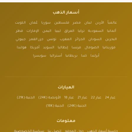
أسعار الذهب
عالمياً
الأردن
لبنان
مصر
فلسطين
سوريا
عُمان
الكويت
ألمانيا
السعودية
تركيا
العراق
ليبيا
اليمن
الإمارات
قطر
البحرين
السودان
الجزائر
المغرب
تونس
جزر القمر
جيبوتي
موريتانيا
الصومال
فرنسا
إيطاليا
السويد
أمريكا
هولندا
أيرلندا
كندا
بريطانيا
أستراليا
سويسرا
العيارات
عيار 24
عيار 22
عيار 21
عيار 18
الأونصة (24K)
الجنية (21K)
الجنية (24K)
الجنية (18K)
معلومات
حاسبة أسعار الذهب
حول الموقع
اتصل بنا
سياسة الخصوصية