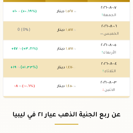
٠٧-٠٨-٢٠٢٦
٥٢٧
,
١
دينار
(+٠.٦٩%)
١٠
+
.٥٠
.٧٥
الجمعة
↑
٠٦-٠٨-٢٠٢٦
٥١٧
,
١
دينار
0 (0%)
.٢٥
الخميس
→
٠٥-٠٨-٢٠٢٦
٥١٧
,
١
دينار
(+٣.٢١%)
٤٧
+
.٢٥
.٢٥
الأربعاء
↑
٠٤-٠٨-٢٠٢٦
٤٧٠
,
١
دينار
(+١.٣٣%)
١٩
+
.٢٥
.٠٠
الثلاثاء
↑
٠٣-٠٨-٢٠٢٦
٤٥٠
,
١
دينار
(-٠.٦%)
-٨
.٧٥
.٧٥
الاثنين
↓
٠٢-٠٨-٢٠٢٦
٤٥٩
,
١
دينار
0 (0%)
.٥٠
الأحد
→
عن ربع الجنية الذهب عيار ٢١ في ليبيا
٠١-٠٨-٢٠٢٦
٤٥٩
,
١
دينار
0 (0%)
.٥٠
السبت
→