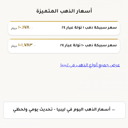
أسعار الذهب المتميزة
١٠
,
١٧٨
سعر سبيكة ذهب ١ تولة عيار ٢٤
.٠٠
دينار
١٠١
,
٧٨٣
سعر سبيكة ذهب ١٠ تولة عيار ٢٤
.٠٠
دينار
عرض جميع أنواع الذهب في ليبيا
← أسعار الذهب اليوم في ليبيا - تحديث يومي ولحظي