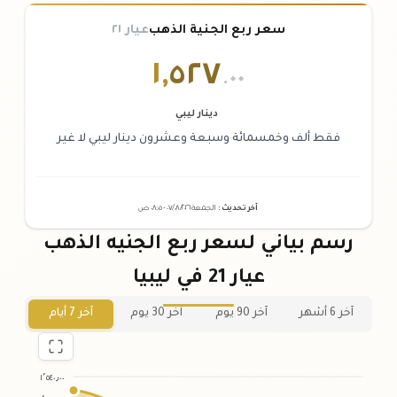
سعر ربع الجنية الذهب
عيار ٢١
١
,
٥٢٧
.٠٠
دينار ليبي
فقط ألف وخمسمائة وسبعة وعشرون دينار ليبي لا غير
آخر تحديث
:
الجمعة ٠٧
٢٠٢٦ -
/٠٨/
٠٨:٠٥
ص
رسم بياني لسعر ربع الجنيه الذهب
عيار 21 في ليبيا
آخر 6 أشهر
آخر 90 يوم
آخر 30 يوم
آخر 7 أيام
١٬٥٤٠٫٠٠