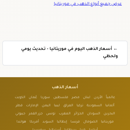
عرض جميع أنواع الذهب في موريتانيا
← أسعار الذهب اليوم في موريتانيا - تحديث يومي
ولحظي
أسعار الذهب
عالمياً
الأردن
لبنان
مصر
فلسطين
سوريا
عُمان
الكويت
ألمانيا
السعودية
تركيا
العراق
ليبيا
اليمن
الإمارات
قطر
البحرين
السودان
الجزائر
المغرب
تونس
جزر القمر
جيبوتي
موريتانيا
الصومال
فرنسا
إيطاليا
السويد
أمريكا
هولندا