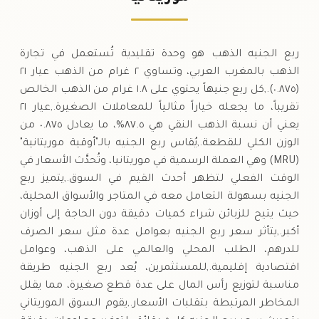
السبت
↓
ربع الجنيه الذهب هو وحدة تقليدية تُستعمل في تجارة
الذهب بالمغرب العربي، وتساوي ٢ غرام من الذهب عيار ٢١
(٠.٨٧٥).,كل ربع جنيهاً يحتوي على ١.٨ غرام من الذهب الخالص
تقريباً، ما يجعله خياراً مثالياً للمعاملات الصغيرة.,عيار ٢١
يعني أن نسبة الذهب النقي هي ٨٧.٥%، ما يعادل ٠.٨٧٥ من
الوزن الكلي للقطعة.,يُقاس ربع الجنيه بالـ"أوقية موريتانية"
(MRU) وهي العملة الرسمية في موريتانيا، وتُحدَّث الأسعار في
الوقت الفعلي لتظهر أحدث القيم في السوق.,يتميز ربع
الجنيه بسهولة التعامل معه في المتاجر والأسواق المحلية،
حيث يتيح للزبائن شراء كميات دقيقة دون الحاجة إلى أوزان
أكبر.,يتأثر سعر ربع الجنيه بعوامل عدة مثل سعر الصرف
للدرهم، الطلب المحلي والعالمي على الذهب، وعوامل
اقتصادية إقليمية.,للمستثمرين، يُعد ربع الجنيه طريقة
مناسبة لتوزيع رأس المال على عدة قطع صغيرة، مما يقلل
المخاطر المرتبطة بتقلبات الأسعار.,يقوم السوق الموريتاني