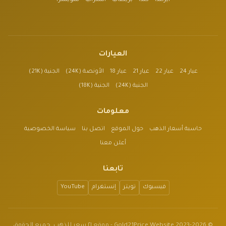
أيرلندا
كندا
بريطانيا
أستراليا
سويسرا
العيارات
عيار 24
عيار 22
عيار 21
عيار 18
الأونصة (24K)
الجنية (21K)
الجنية (24K)
الجنية (18K)
معلومات
حاسبة أسعار الذهب
حول الموقع
اتصل بنا
سياسة الخصوصية
أعلن معنا
تابعنا
فيسبوك
تويتر
إنستغرام
YouTube
© 2023-2026 Gold21Price Website - موقع ٢١ سعر للذهب. جميع الحقوق