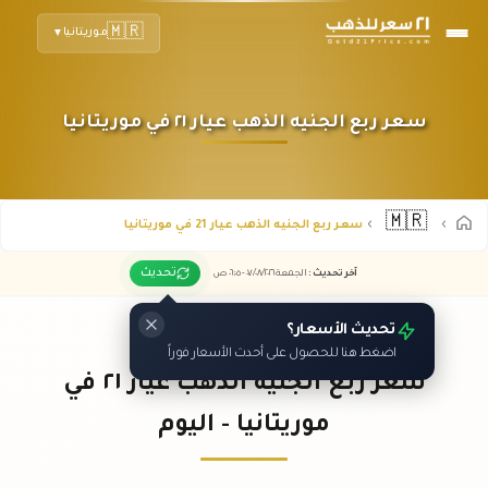
🇲🇷
موريتانيا
▼
سعر ربع الجنيه الذهب عيار ٢١ في موريتانيا
🇲🇷
سعر ربع الجنيه الذهب عيار 21 في موريتانيا
تحديث
آخر تحديث
:
الجمعة ٠٧
٢٠٢٦ -
/٠٨/
٠٦:٠٥
ص
تحديث الأسعار؟
اضغط هنا للحصول على أحدث الأسعار فوراً
سعر ربع الجنيه الذهب عيار ٢١ في
موريتانيا - اليوم