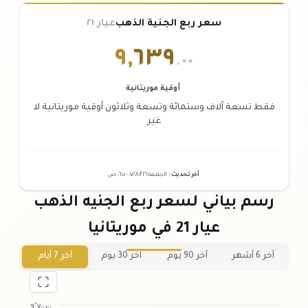
سعر ربع الجنية الذهب
عيار ٢١
٩
,
٦٣٩
.٠٠
أوقية موريتانية
فقط تسعة آلاف وستمائة وتسعة وثلاثون أوقية موريتانية لا
غير
آخر تحديث
:
الجمعة ٠٧
٢٠٢٦ -
/٠٨/
٠٦:٠٥
ص
رسم بياني لسعر ربع الجنيه الذهب
عيار 21 في موريتانيا
آخر 6 أشهر
آخر 90 يوم
آخر 30 يوم
آخر 7 أيام
٩٬٧٠٠٫٠٠