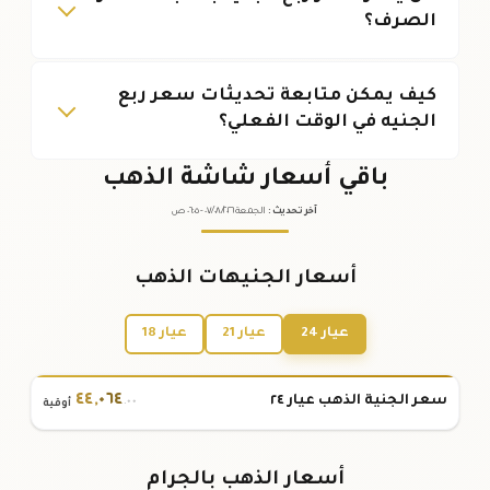
الصرف؟
كيف يمكن متابعة تحديثات سعر ربع
الجنيه في الوقت الفعلي؟
باقي أسعار شاشة الذهب
آخر تحديث
:
الجمعة ٠٧
٢٠٢٦ -
/٠٨/
٠٦:٠٥
ص
أسعار الجنيهات الذهب
عيار 24
عيار 21
عيار 18
٤٤
,
٠٦٤
سعر الجنية الذهب عيار ٢٤
.٠٠
أوقية
أسعار الذهب بالجرام