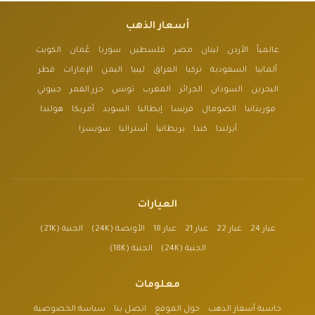
أسعار الذهب
عالمياً
الأردن
لبنان
مصر
فلسطين
سوريا
عُمان
الكويت
ألمانيا
السعودية
تركيا
العراق
ليبيا
اليمن
الإمارات
قطر
البحرين
السودان
الجزائر
المغرب
تونس
جزر القمر
جيبوتي
موريتانيا
الصومال
فرنسا
إيطاليا
السويد
أمريكا
هولندا
أيرلندا
كندا
بريطانيا
أستراليا
سويسرا
العيارات
عيار 24
عيار 22
عيار 21
عيار 18
الأونصة (24K)
الجنية (21K)
الجنية (24K)
الجنية (18K)
معلومات
حاسبة أسعار الذهب
حول الموقع
اتصل بنا
سياسة الخصوصية