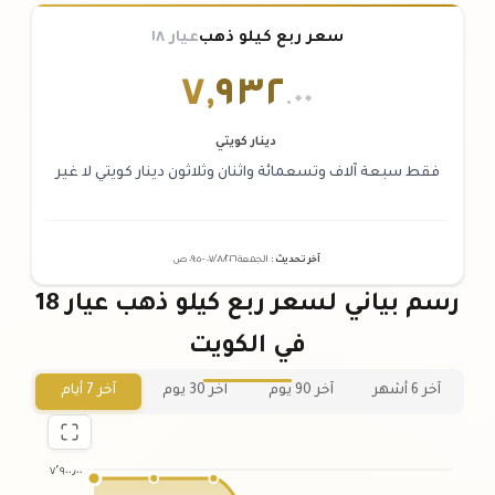
سعر ربع كيلو ذهب
عيار ١٨
٧
,
٩٣٢
.٠٠
دينار كويتي
فقط سبعة آلاف وتسعمائة واثنان وثلاثون دينار كويتي لا غير
آخر تحديث
:
الجمعة ٠٧
٢٠٢٦ -
/٠٨/
٠٩:٠٥
ص
رسم بياني لسعر ربع كيلو ذهب عيار 18
في الكويت
آخر 6 أشهر
آخر 90 يوم
آخر 30 يوم
آخر 7 أيام
٧٬٩٠٠٫٠٠