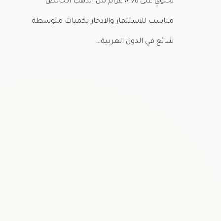
يحتوي على ٨.٧٥ غرام من الذهب الخالص
مناسب للاستثمار والادخار بكميات متوسطة
شائع في الدول العربية…