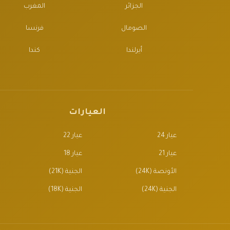
الجزائر
المغرب
الصومال
فرنسا
أيرلندا
كندا
العيارات
عيار 24
عيار 22
عيار 21
عيار 18
الأونصة (24K)
الجنية (21K)
الجنية (24K)
الجنية (18K)