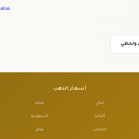
عرض ج
ي ولحظي
أسعار الذهب
لبنان
مصر
ألمانيا
السعودية
الإمارات
قطر