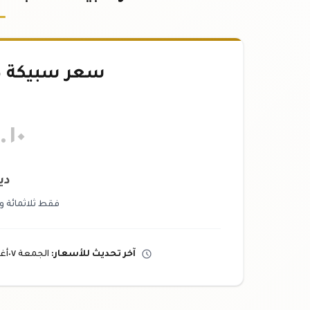
سعر سبيكة ذهب ٠
.١٠
دي
فقط ثلاثمائة و
آخر تحديث
للأسعار
:
الجمعة ٠٧
أ