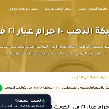
حاسبة أسعار الذهب
سعر الذهب عالميا
سعر الاونصة بالدولار
جرام عيار ٢١ في الكويت
تابع سعر سبيكة الذهب ١٠ جرام عيار ٢١ في الكويت اليوم. نوفر 
الذهب في الكويت بتحديثات دقيقة ومباشرة بالدينار كويتي.
يث
للأسعار
:
الجمعة ٠٧
أغسطس
٢٠٢٦ -
الساعة
٠٩:٠٥
:١٨
ص
بتوقيت الكويت
تحديث الأسعار؟
اضغط هنا للحصول على أحدث الأسع