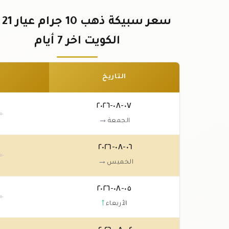
سعر 
الكويت اخر 7 أيام
التاريخ
٠٧-٠٨-٢٠٢٦
.٥٠
→
الجمعة
٠٦-٠٨-٢٠٢٦
.٥٠
→
الخميس
٠٥-٠٨-٢٠٢٦
.٥٠
↑
الأربعاء