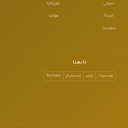
جيبوتي
موريتانيا
أمريكا
هولندا
سويسرا
تابعنا
فيسبوك
تويتر
إنستغرام
YouTube