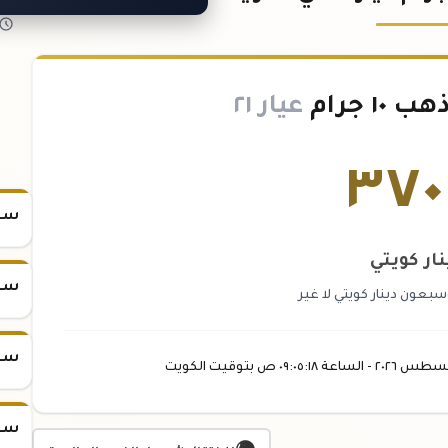
١ جرام
عيار ٢١
٣٧٠
سعر س
نار كويتي
سعر س
سبعون دينار كويتي لا غير
سعر س
غسطس
٢٠٢٦ -
الساعة
٠٩:٠٥
:١٨
ص
بتوقيت الكويت
سعر س