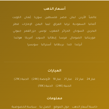
أسعار الذهب
عالمياً
الأردن
لبنان
مصر
فلسطين
سوريا
عُمان
الكويت
ألمانيا
السعودية
تركيا
العراق
ليبيا
اليمن
الإمارات
قطر
البحرين
السودان
الجزائر
المغرب
تونس
جزر القمر
جيبوتي
موريتانيا
الصومال
فرنسا
إيطاليا
السويد
أمريكا
هولندا
أيرلندا
كندا
بريطانيا
أستراليا
سويسرا
العيارات
عيار 24
عيار 22
عيار 21
عيار 18
الأونصة (24K)
الجنية (21K)
الجنية (24K)
الجنية (18K)
معلومات
حاسبة أسعار الذهب
حول الموقع
اتصل بنا
سياسة الخصوصية