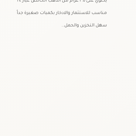
يحتوي على ٢.٥ غرام من الذهب الخالص عيار ٢٤
مناسب للاستثمار والادخار بكميات صغيرة جداً
سهل التخزين والحمل…