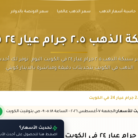
حاسبة أسعار الذهب
سعر الذهب عالميا
سعر الاونصة بالدولار
ام عيار ٢٤ في الكويت
تابع سعر سبيكة الذهب ٢.٥ جرام عيار ٢٤ في الكويت اليوم. نوف
الذهب في الكويت بتحديثات دقيقة ومباشرة بالدينار كويتي.
يث
للأسعار
:
الجمعة ٠٧
أغسطس
٢٠٢٦ -
الساعة
٠٩:٠٥
:١٨
ص
بتوقيت الكويت
تحديث الأسعار؟
اضغط هنا للحصول على أحدث الأسع