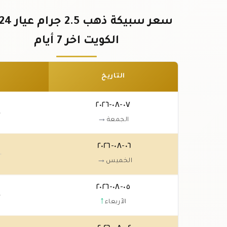
الكويت اخر 7 أيام
التاريخ
٠٧-٠٨-٢٠٢٦
٠
→
الجمعة
٠٦-٠٨-٢٠٢٦
٠
→
الخميس
٠٥-٠٨-٢٠٢٦
٠
↑
الأربعاء