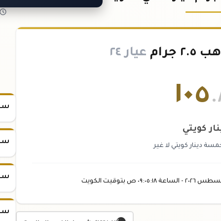
 جرام
عيار ٢٤
١٠٥
.
سعر س
نار كويتي
سعر س
سة دينار كويتي لا غير
سعر س
غسطس
٢٠٢٦ -
الساعة
٠٩:٠٥
:١٨
ص
بتوقيت الكويت
سعر س