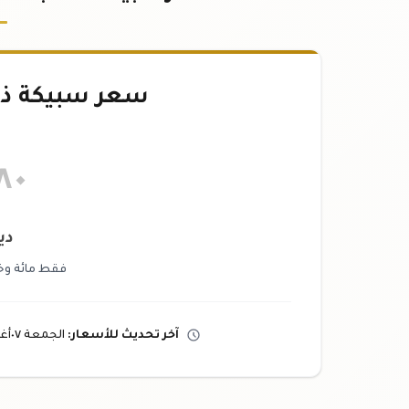
سعر سبيكة ذهب ٢.٥
٨٠
دي
فقط مائة وخم
آخر تحديث
للأسعار
:
الجمعة ٠٧
أ