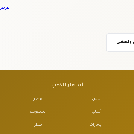
عرض ج
ي ولحظي
أسعار الذهب
لبنان
مصر
ألمانيا
السعودية
الإمارات
قطر