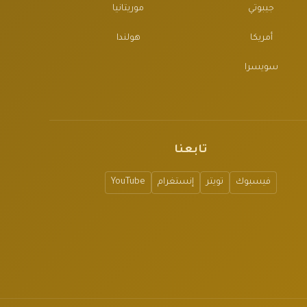
جيبوتي
موريتانيا
أمريكا
هولندا
سويسرا
تابعنا
فيسبوك
تويتر
إنستغرام
YouTube