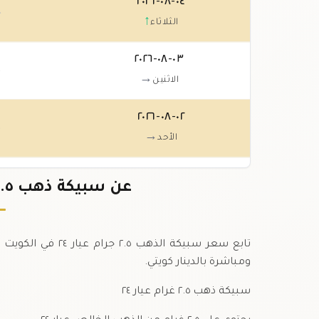
٠٤-٠٨-٢٠٢٦
٠
↑
الثلاثاء
٠٣-٠٨-٢٠٢٦
٠
→
الاثنين
٠٢-٠٨-٢٠٢٦
٠
→
الأحد
٠١-٠٨-٢٠٢٦
عن سبيكة ذهب ٢.٥ جرام عيار ٢٤ في الكويت
٠
→
السبت
تابع سعر سبيكة الذ
ومباشرة بالدينار كويتي.
سبيكة ذهب ٢.٥ غرام عيار ٢٤