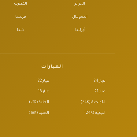
الجزائر
المغرب
الصومال
فرنسا
أيرلندا
كندا
العيارات
عيار 24
عيار 22
عيار 21
عيار 18
الأونصة (24K)
الجنية (21K)
الجنية (24K)
الجنية (18K)