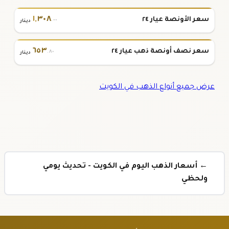
١
,
٣٠٨
سعر الأونصة عيار ٢٤
.٠٠
دينار
٦٥٣
سعر نصف أونصة ذهب عيار ٢٤
.٨٠
دينار
عرض جميع أنواع الذهب في الكويت
← أسعار الذهب اليوم في الكويت - تحديث يومي
ولحظي