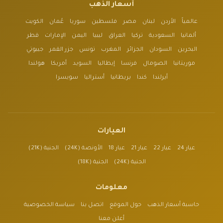
أسعار الذهب
عالمياً
الأردن
لبنان
مصر
فلسطين
سوريا
عُمان
الكويت
ألمانيا
السعودية
تركيا
العراق
ليبيا
اليمن
الإمارات
قطر
البحرين
السودان
الجزائر
المغرب
تونس
جزر القمر
جيبوتي
موريتانيا
الصومال
فرنسا
إيطاليا
السويد
أمريكا
هولندا
أيرلندا
كندا
بريطانيا
أستراليا
سويسرا
العيارات
عيار 24
عيار 22
عيار 21
عيار 18
الأونصة (24K)
الجنية (21K)
الجنية (24K)
الجنية (18K)
معلومات
حاسبة أسعار الذهب
حول الموقع
اتصل بنا
سياسة الخصوصية
أعلن معنا