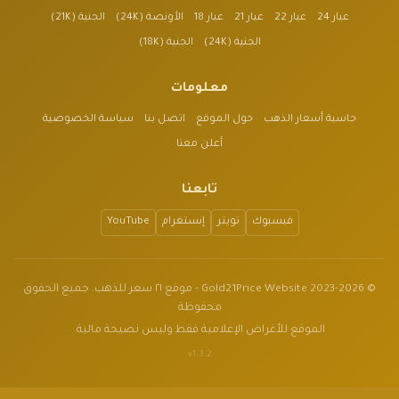
عيار 24
عيار 22
عيار 21
عيار 18
الأونصة (24K)
الجنية (21K)
الجنية (24K)
الجنية (18K)
معلومات
حاسبة أسعار الذهب
حول الموقع
اتصل بنا
سياسة الخصوصية
أعلن معنا
تابعنا
فيسبوك
تويتر
إنستغرام
YouTube
© 2023-2026 Gold21Price Website - موقع ٢١ سعر للذهب. جميع الحقوق
محفوظة
الموقع للأغراض الإعلامية فقط وليس نصيحة مالية.
v1.3.2