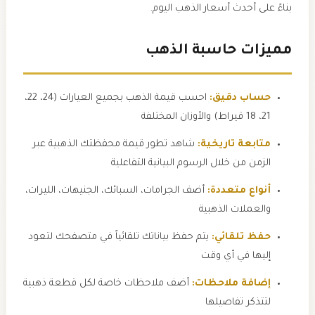
بناءً على أحدث أسعار الذهب اليوم.
مميزات حاسبة الذهب
حساب دقيق:
احسب قيمة الذهب بجميع العيارات (24، 22،
21، 18 قيراط) والأوزان المختلفة
متابعة تاريخية:
شاهد تطور قيمة محفظتك الذهبية عبر
الزمن من خلال الرسوم البيانية التفاعلية
أنواع متعددة:
أضف الجرامات، السبائك، الجنيهات، الليرات،
والعملات الذهبية
حفظ تلقائي:
يتم حفظ بياناتك تلقائياً في متصفحك لتعود
إليها في أي وقت
إضافة ملاحظات:
أضف ملاحظات خاصة لكل قطعة ذهبية
لتتذكر تفاصيلها