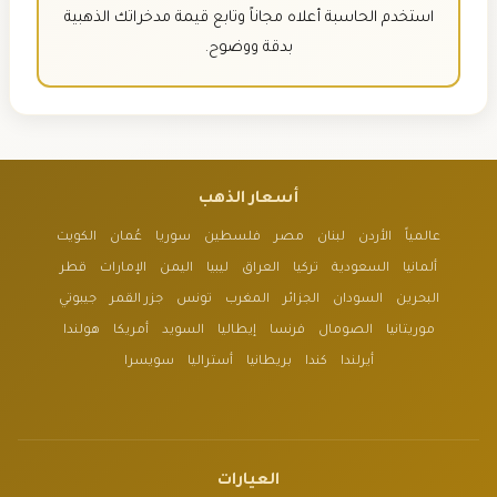
استخدم الحاسبة أعلاه مجاناً وتابع قيمة مدخراتك الذهبية
بدقة ووضوح.
أسعار الذهب
عالمياً
الأردن
لبنان
مصر
فلسطين
سوريا
عُمان
الكويت
ألمانيا
السعودية
تركيا
العراق
ليبيا
اليمن
الإمارات
قطر
البحرين
السودان
الجزائر
المغرب
تونس
جزر القمر
جيبوتي
موريتانيا
الصومال
فرنسا
إيطاليا
السويد
أمريكا
هولندا
أيرلندا
كندا
بريطانيا
أستراليا
سويسرا
العيارات