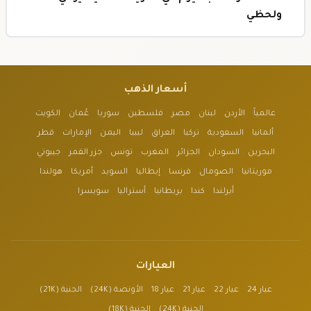
ولحظي
أسعار الذهب
عالمياً
الأردن
لبنان
مصر
فلسطين
سوريا
عُمان
الكويت
ألمانيا
السعودية
تركيا
العراق
ليبيا
اليمن
الإمارات
قطر
البحرين
السودان
الجزائر
المغرب
تونس
جزر القمر
جيبوتي
موريتانيا
الصومال
فرنسا
إيطاليا
السويد
أمريكا
هولندا
أيرلندا
كندا
بريطانيا
أستراليا
سويسرا
العيارات
عيار 24
عيار 22
عيار 21
عيار 18
الأونصة (24K)
الجنية (21K)
الجنية (24K)
الجنية (18K)