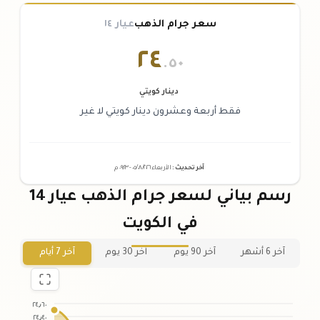
سعر جرام الذهب
عيار ١٤
٢٤
.٥٠
دينار كويتي
فقط أربعة وعشرون دينار كويتي لا غير
آخر تحديث
:
الأربعاء ٠٥
٢٠٢٦ -
/٠٨/
٠٩:٢٣
م
رسم بياني لسعر جرام الذهب عيار 14
في الكويت
آخر 6 أشهر
آخر 90 يوم
آخر 30 يوم
آخر 7 أيام
٢٤٫٦٠
٢٤٫٤٠