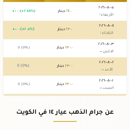
٠٥-٠٨-٢٠٢٦
٢٤
دينار
(+٢.٤٤%)
٠
+
.٥٨
.٥٠
الأربعاء
↑
٠٤-٠٨-٢٠٢٦
٢٣
دينار
(+٢.٥%)
٠
+
.٥٨
.٩٢
الثلاثاء
↑
٠٣-٠٨-٢٠٢٦
٢٣
دينار
0 (0%)
.٣٣
الاثنين
→
٠٢-٠٨-٢٠٢٦
٢٣
دينار
0 (0%)
.٣٣
الأحد
→
٠١-٠٨-٢٠٢٦
٢٣
دينار
0 (0%)
.٣٣
السبت
→
٣١-٠٧-٢٠٢٦
٢٣
دينار
(-٢.٤٤%)
-٠
.٥٨
.٣٣
الجمعة
↓
عن جرام الذهب عيار ١٤ في الكويت
٣٠-٠٧-٢٠٢٦
٢٣
دينار
(+٢.٥%)
٠
+
.٥٨
.٩٢
الخميس
↑