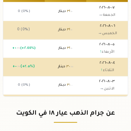
٠٧-٠٨-٢٠٢٦
٣١
دينار
0 (0%)
.٥٠
الجمعة
→
٠٦-٠٨-٢٠٢٦
٣١
دينار
0 (0%)
.٥٠
الخميس
→
٠٥-٠٨-٢٠٢٦
٣١
دينار
(+٢.٤٤%)
٠
+
.٧٥
.٥٠
الأربعاء
↑
٠٤-٠٨-٢٠٢٦
٣٠
دينار
(+٢.٥%)
٠
+
.٧٥
.٧٥
الثلاثاء
↑
٠٣-٠٨-٢٠٢٦
٣٠
دينار
0 (0%)
.٠٠
الاثنين
→
٠٢-٠٨-٢٠٢٦
٣٠
دينار
0 (0%)
.٠٠
الأحد
→
عن جرام الذهب عيار ١٨ في الكويت
٠١-٠٨-٢٠٢٦
٣٠
دينار
0 (0%)
.٠٠
السبت
→