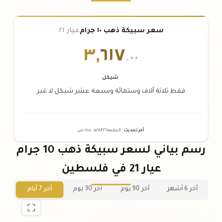
سعر سبيكة ذهب ١٠ جرام
عيار ٢١
٣
,
٦١٧
.٠٠
شيكل
فقط ثلاثة آلاف وستمائة وسبعة عشر شيكل لا غير
آخر تحديث
:
الجمعة ٠٧
٢٠٢٦ -
/٠٨/
٠٨:٠٥
ص
رسم بياني لسعر سبيكة ذهب 10 جرام
عيار 21 في فلسطين
آخر 6 أشهر
آخر 90 يوم
آخر 30 يوم
آخر 7 أيام