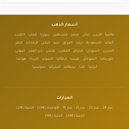
أسعار الذهب
عالمياً
الأردن
لبنان
مصر
فلسطين
سوريا
عُمان
الكويت
ألمانيا
السعودية
تركيا
العراق
ليبيا
اليمن
الإمارات
قطر
البحرين
السودان
الجزائر
المغرب
تونس
جزر القمر
جيبوتي
موريتانيا
الصومال
فرنسا
إيطاليا
السويد
أمريكا
هولندا
أيرلندا
كندا
بريطانيا
أستراليا
سويسرا
العيارات
عيار 24
عيار 22
عيار 21
عيار 18
الأونصة (24K)
الجنية (21K)
الجنية (24K)
الجنية (18K)