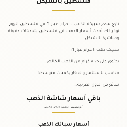
فلسطين بالشيكل
السبت
↓
تابع سعر سبيكة الذهب ١٠ جرام عيار ٢١ في فلسطين اليوم.
نوفر لك أحدث أسعار الذهب في فلسطين بتحديثات دقيقة
ومباشرة بالشيكل.
سبيكة ذهب ١٠ غرام عيار ٢١
يحتوي على ٨.٧٥ غرام من الذهب الخالص
مناسب للاستثمار والادخار بكميات متوسطة
شائع في الدول العربية…
باقي أسعار شاشة الذهب
آخر تحديث
:
الجمعة ٠٧
٢٠٢٦ -
/٠٨/
٠٨:٠٥
ص
أسعار سبائك الذهب