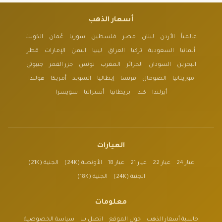
أسعار الذهب
عالمياً
الأردن
لبنان
مصر
فلسطين
سوريا
عُمان
الكويت
ألمانيا
السعودية
تركيا
العراق
ليبيا
اليمن
الإمارات
قطر
البحرين
السودان
الجزائر
المغرب
تونس
جزر القمر
جيبوتي
موريتانيا
الصومال
فرنسا
إيطاليا
السويد
أمريكا
هولندا
أيرلندا
كندا
بريطانيا
أستراليا
سويسرا
العيارات
عيار 24
عيار 22
عيار 21
عيار 18
الأونصة (24K)
الجنية (21K)
الجنية (24K)
الجنية (18K)
معلومات
حاسبة أسعار الذهب
حول الموقع
اتصل بنا
سياسة الخصوصية