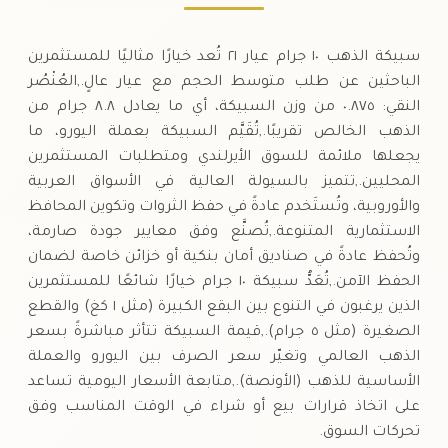
سبيكة الذهب ١٠ جرام عيار ٢١ تُعد خيارًا مثاليًا للمستثمرين
الباحثين عن طلب متوسط الحجم مع عيار عالٍ.,العُنْصُر
النقي: ٠.٨٧٥ من وزن السبيكة، أي ما يعادل ٨.٨ جرام من
الذهب الخالص تقريبًا.,تُقَيَّم السبيكة بعملة اليورو، ما
يجعلها ملائمة للسوق الأيرلندي ومتطلبات المستثمرين
المحليين.,تتميز بالسيولة العالية في الأسواق العربية
والأوروبية، وتُستَخدم عادةً في حفظ الثروات وتكوين المحافظ
الاستثمارية المتنوعة.,تُصنَّع وفق معايير جودة صارمة،
وتُحفظ عادةً في صناديق أمان بنكية أو خزائن خاصة لضمان
الحفظ الآمن.,تُعَدُّ سبيكة ١٠ جرام خيارًا شائعًا للمستثمرين
الذين يرغبون في التنوع بين البقع الكبيرة (مثل ١ كغ) والقطع
الصغيرة (مثل ٥ جرام).,قيمة السبيكة تتأثر مباشرةً بسعر
الذهب العالمي وتغيّر سعر الصرف بين اليورو والعملة
الأساسية للذهب (الأونصة).,متابعة الأسعار اليومية تساعد
على اتخاذ قرارات بيع أو شراء في الوقت المناسب وفق
تحركات السوق.