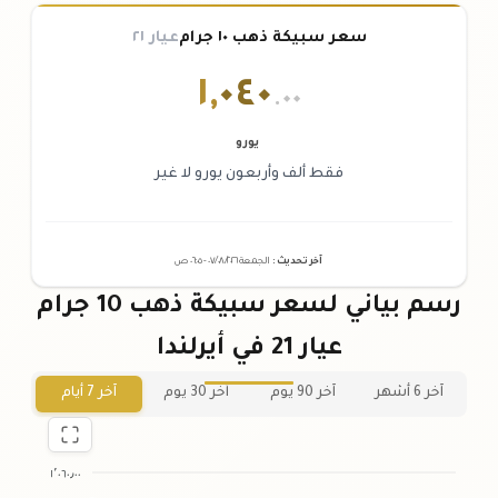
سعر سبيكة ذهب ١٠ جرام
عيار ٢١
١
,
٠٤٠
.٠٠
يورو
فقط ألف وأربعون يورو لا غير
آخر تحديث
:
الجمعة ٠٧
٢٠٢٦ -
/٠٨/
٠٦:٠٥
ص
رسم بياني لسعر سبيكة ذهب 10 جرام
عيار 21 في أيرلندا
آخر 6 أشهر
آخر 90 يوم
آخر 30 يوم
آخر 7 أيام
١٬٠٦٠٫٠٠