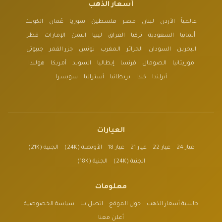
أسعار الذهب
عالمياً
الأردن
لبنان
مصر
فلسطين
سوريا
عُمان
الكويت
ألمانيا
السعودية
تركيا
العراق
ليبيا
اليمن
الإمارات
قطر
البحرين
السودان
الجزائر
المغرب
تونس
جزر القمر
جيبوتي
موريتانيا
الصومال
فرنسا
إيطاليا
السويد
أمريكا
هولندا
أيرلندا
كندا
بريطانيا
أستراليا
سويسرا
العيارات
عيار 24
عيار 22
عيار 21
عيار 18
الأونصة (24K)
الجنية (21K)
الجنية (24K)
الجنية (18K)
معلومات
حاسبة أسعار الذهب
حول الموقع
اتصل بنا
سياسة الخصوصية
أعلن معنا