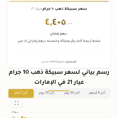
سعر سبيكة ذهب ١٠ جرام
عيار ٢١
٤
,
٤٠٥
.٠٠
درهم إماراتي
فقط أربعة آلاف وأربعمائة وخمسة درهم إماراتي لا غير
آخر تحديث
:
الجمعة ٠٧
٢٠٢٦ -
/٠٨/
١٠:٠٥
ص
رسم بياني لسعر سبيكة ذهب 10 جرام
عيار 21 في الإمارات
آخر 6 أشهر
آخر 90 يوم
آخر 30 يوم
آخر 7 أيام
٤٬٤٥٠٫٠٠
٤٬٤٠٠٫٠٠