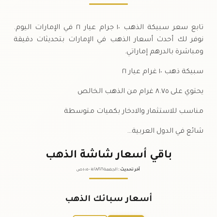
تابع سعر سبيكة الذهب ١٠ جرام عيار ٢١ في الإمارات اليوم.
نوفر لك أحدث أسعار الذهب في الإمارات بتحديثات دقيقة
ومباشرة بالدرهم إماراتي.
سبيكة ذهب ١٠ غرام عيار ٢١
يحتوي على ٨.٧٥ غرام من الذهب الخالص
مناسب للاستثمار والادخار بكميات متوسطة
شائع في الدول العربية…
باقي أسعار شاشة الذهب
آخر تحديث
:
الجمعة ٠٧
٢٠٢٦ -
/٠٨/
١٠:٠٥
ص
أسعار سبائك الذهب