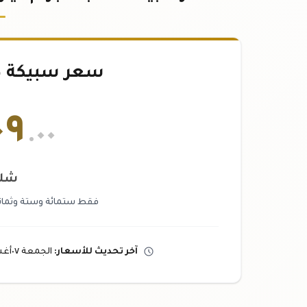
سعر سبيكة ذهب ٠
٠٩
.٠٠
شلن
فقط ستمائة وستة وثمانو
آخر تحديث
للأسعار
:
الجمعة ٠٧
أغ