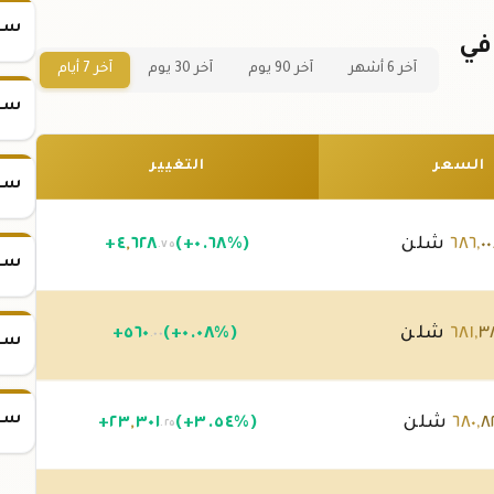
سعر
سبيكة ذهب 10 جرام عيار 21 في
آخر 6 أشهر
آخر 90 يوم
آخر 30 يوم
آخر 7 أيام
سعر
السعر
التغيير
سعر
٠
,
٦٨٦
شلن
(+٠.٦٨%)
٦٢٨
,
٤
+
.٧٥
سعر
٣
,
٦٨١
شلن
(+٠.٠٨%)
٥٦٠
+
.٠٠
سعر
سعر
٨
,
٦٨٠
شلن
(+٣.٥٤%)
٣٠١
,
٢٣
+
.٢٥