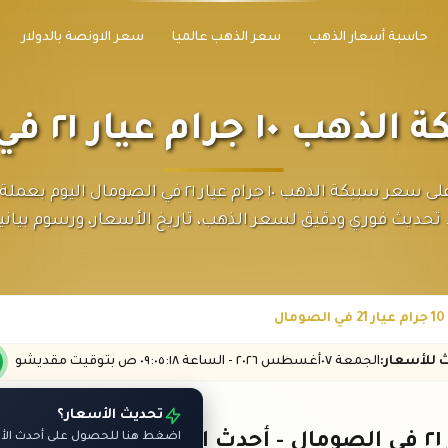
حاسبة أسعار الذهب
سعر الذهب عالميا
سعر الاونصة بالدولار
م عيار ٢١ في الصومال
احصل على سعر سبيكة الذهب ١٠ جرام عيار ٢١ في الصومال ال
تحديث فوري ودقيق لسعر الذهب، تاريخ الأسعار، ورسوم بياني
ل
ث
للأسعار
:
الجمعة ٠٧
أغسطس
٢٠٢٦ -
الساعة
٠٩:٠٥
:١٨
ص
بتوقيت مقديشو
تحديث الأسعار؟
اضغط هنا للحصول على أحدث الأسع