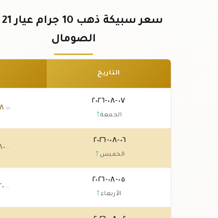
سعر 
الصومال
التاريخ
٠٧-٠٨-٢٠٢٦
٠٨
.٧٥
↑
الجمعة
٠٦-٠٨-٢٠٢٦
٨٠
.٠٠
↑
الخميس
٠٥-٠٨-٢٠٢٦
٢٠
.٠٠
↑
الأربعاء