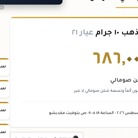
١ جرام
عيار ٢١
٦٨٦
,
٠
سعر س
 صومالي
سعر س
ن ألفاً وتسعة شلن صومالي لا غير
سعر س
سطس
٢٠٢٦ -
الساعة
٠٩:٠٥
:١٨
ص
بتوقيت مقديشو
سعر س