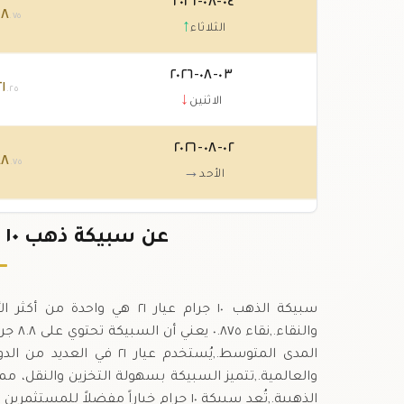
٠٤-٠٨-٢٠٢٦
١٨
.٧٥
↑
الثلاثاء
٠٣-٠٨-٢٠٢٦
٢١
.٢٥
↓
الاثنين
٠٢-٠٨-٢٠٢٦
٨٨
.٧٥
→
الأحد
٠١-٠٨-٢٠٢٦
٨٨
عن سبيكة ذهب ١٠ جرام عيار ٢١ في الصومال
.٧٥
↓
السبت
سبيكة الذهب ١٠ جرام عيار ٢١ 
والنقا
المدى المتوسط.,يُستخدم ع
والعالمية.,تتميز السبيكة بسهولة التخزين والنقل، م