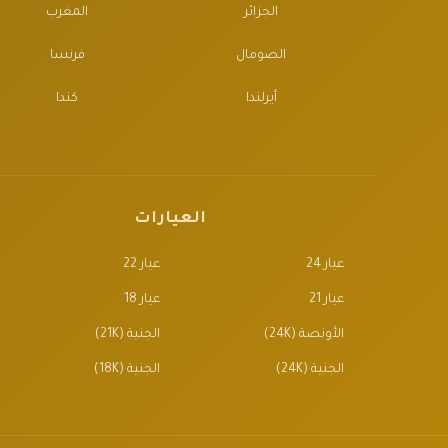
الجزائر
المغرب
الصومال
فرنسا
أيرلندا
كندا
العيارات
عيار 24
عيار 22
عيار 21
عيار 18
الأونصة (24K)
الجنية (21K)
الجنية (24K)
الجنية (18K)