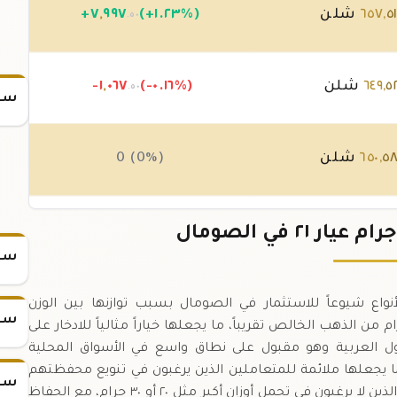
٥
,
٦٥٧
شلن
(+١.٢٣%)
٩٩٧
,
٧
+
.٥٠
٥
,
٦٤٩
شلن
(-٠.١٦%)
٠٦٧
,
-١
.٥٠
سعر
٥
,
٦٥٠
شلن
0 (0%)
٥
,
٦٥٠
شلن
(-٠.٠٤%)
٢٤٥
,
-
.٠٠
سعر
هي واحدة من أكثر الأنواع شيوعاً للاستثمار في الصومال بسبب توازنها بين الوزن
سعر
ء.,نقاء ٠.٨٧٥ يعني أن السبيكة تحتوي على ٨.٨ جرام من الذهب الخالص تقريباً، ما يجعلها خياراً مثالياً للادخار على
يار ٢١ في العديد من الدول العربية وهو مقبول على نطاق واسع في الأسواق المحلية
ما يجعلها ملائمة للمتعاملين الذين يرغبون في تنويع محفظتهم
سعر
الذهبية.,تُعد سبيكة ١٠ جرام خياراً مفضلاً للمستثمرين الذين لا يرغبون في تحمل أوزان أكبر مثل ٢٠ أو ٣٠ جرام، مع الحفاظ