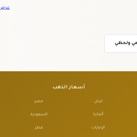
عرض ج
ومي ولحظي
أسعار الذهب
لبنان
مصر
ألمانيا
السعودية
الإمارات
قطر