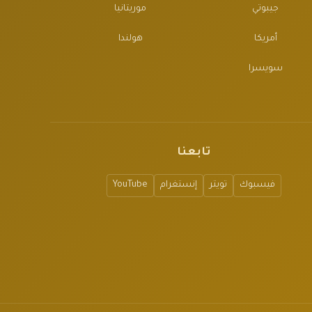
جيبوتي
موريتانيا
أمريكا
هولندا
سويسرا
تابعنا
فيسبوك
تويتر
إنستغرام
YouTube