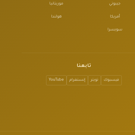
جيبوتي
موريتانيا
أمريكا
هولندا
سويسرا
تابعنا
فيسبوك
تويتر
إنستغرام
YouTube