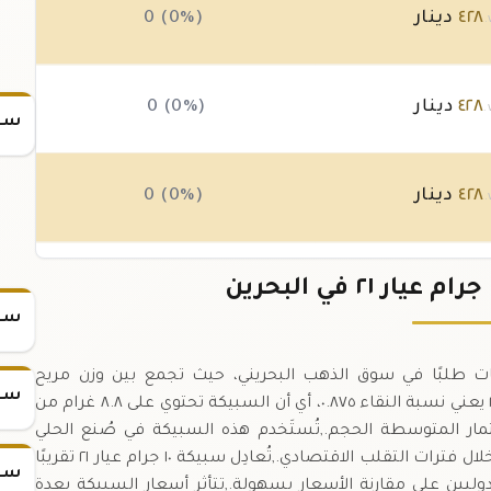
٤٢٨
دينار
0 (0%)
.
٤٢٨
دينار
0 (0%)
.
سعر
٤٢٨
دينار
0 (0%)
.
٤٢٨
دينار
0 (0%)
.
سعر
واحدة من أكثر الفئات طلبًا في سوق الذهب البحريني، حيث تجمع بين وزن مريح
سعر
للمتداولين ومحتوى مرتفع من الذهب الصافي.,العيار ٢١ يعني نسبة النقاء ٠.٨٧٥، أي أن السبيكة تحتوي على ٨.٨ غرام من
ستثمار المتوسطة الحجم.,تُستَخدم هذه السبيكة في صُنع الحلي
التقليدية والحديثة، إضافة إلى الاحتفاظ بها كملاذ آمن خلال فترات التقلب الاقتصادي.,تُعادِل سبيكة ١٠ جرام عيار ٢١ تقريبًا
سعر
الدوليين على مقارنة الأسعار بسهولة.,تتأثر أسعار السبيكة بعدة