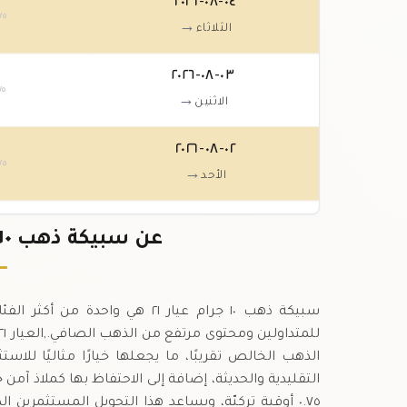
٠٤-٠٨-٢٠٢٦
٧٥
→
الثلاثاء
٠٣-٠٨-٢٠٢٦
٧٥
→
الاثنين
٠٢-٠٨-٢٠٢٦
٧٥
→
الأحد
٠١-٠٨-٢٠٢٦
عن سبيكة ذهب ١٠ جرام عيار ٢١ في البحرين
٧٥
→
السبت
سبيكة ذهب ١٠ جرام عيار ٢١ هي 
الذهب الخالص تقريبًا، ما يجعلها خيارًا مثاليًا للا
٠.٧٥ أوقية تركيّة، ويساعد هذا التحويل المستثمرين 