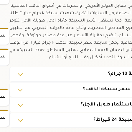
 مقابل الدولار الأمريكي، والتحركات في أسواق الذهب العالمية،
بالإضافة إلى الطلب المحلي من المتعاملين في محلات الصاغة.,في السنوات الأخيرة، شهدت سبيكة ١٠ جرام عيار ٢١ طلبًا
، كما تستغل الأسر السبيكة كأداة ادخار طويلة الأجل.,تتوفر
لمناطق الحضرية، وتُباع عادةً بالدرهم البحريني مع تطبيق
لشراء، يُنصَح بمقارنة الأسعار عبر عدة مصادر موثوقة، وفحص
سعر
شهادة النقاء والوزن المرفقة مع السبيكة لضمان الشفافية.,يمكن متابعة سعر سبيكة الذهب ١٠ جرام عيار ٢١ في الوقت
 عبر موقعنا، حيث يتم تحديث السعر كل ٥ دقائق لضمان الدقة.,النصائح لتقليل المخاطر: حفظ السبيكة في
سعر
السوق لتحديد أفضل وقت للبيع أو الشراء.
ى سعر سبيكة الذهب؟
سعر س
سعر س