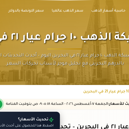
حاسبة أسعار الذهب
سعر الذهب عالميا
سعر الاونصة بالدولار
رام عيار ٢١ في البحرين
سعر سبيكة الذهب ١٠ جرام عيار ٢١ في البحرين اليوم – أحدث التحد
بالدرهم البحريني مع تحليل موجز لأسباب تحركات السعر.
يث
للأسعار
:
الجمعة ٠٧
أغسطس
٢٠٢٦ -
الساعة
٠٩:٠٥
:١٨
ص
بتوقيت المنامة
تحديث الأسعار؟
اضغط هنا للحصول على أحدث الأسع