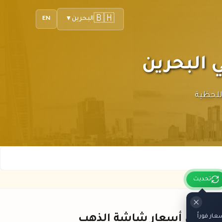
🇧🇭
البحرين
EN
▼
يثات اللحظية
تحديث
ار فوراً
باقي أسعار شاشة الذهب