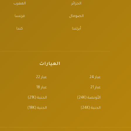
الجزائر
المغرب
الصومال
فرنسا
أيرلندا
كندا
العيارات
عيار 24
عيار 22
عيار 21
عيار 18
الأونصة (24K)
الجنية (21K)
الجنية (24K)
الجنية (18K)