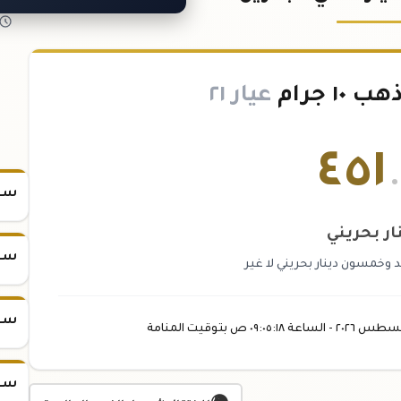
١ جرام
عيار ٢١
٤٥١
سعر س
ار بحريني
سعر س
 وخمسون دينار بحريني لا غير
سعر س
غسطس
٢٠٢٦ -
الساعة
٠٩:٠٥
:١٨
ص
بتوقيت المنامة
سعر س