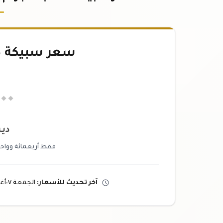
سعر سبيكة ذهب ٠
.٠٠
دين
فقط أربعمائة وواحد
آخر تحديث
للأسعار
:
الجمعة ٠٧
أ