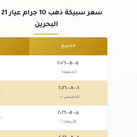
سعر 
البحرين
التاريخ
٠٧-٠٨-٢٠٢٦
٠٠
↑
الجمعة
٠٦-٠٨-٢٠٢٦
٢٥
→
الخميس
٠٥-٠٨-٢٠٢٦
٢٥
↑
الأربعاء