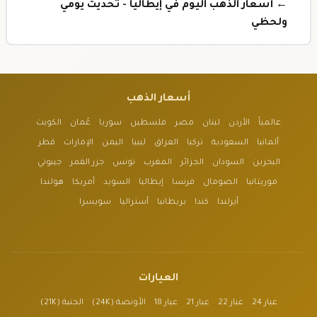
← أسعار الذهب اليوم في إيطاليا - تحديث يومي
ولحظي
أسعار الذهب
عالمياً
الأردن
لبنان
مصر
فلسطين
سوريا
عُمان
الكويت
ألمانيا
السعودية
تركيا
العراق
ليبيا
اليمن
الإمارات
قطر
البحرين
السودان
الجزائر
المغرب
تونس
جزر القمر
جيبوتي
موريتانيا
الصومال
فرنسا
إيطاليا
السويد
أمريكا
هولندا
أيرلندا
كندا
بريطانيا
أستراليا
سويسرا
العيارات
عيار 24
عيار 22
عيار 21
عيار 18
الأونصة (24K)
الجنية (21K)