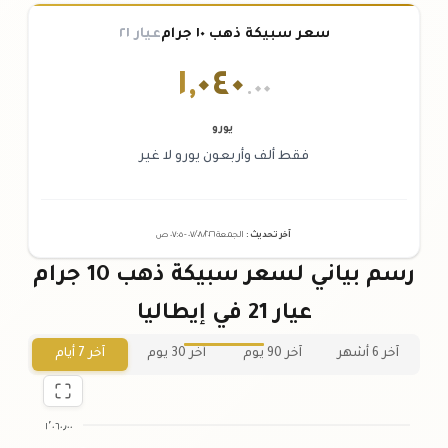
سعر سبيكة ذهب ١٠ جرام
عيار ٢١
١
,
٠٤٠
.٠٠
يورو
فقط ألف وأربعون يورو لا غير
آخر تحديث
:
الجمعة ٠٧
٢٠٢٦ -
/٠٨/
٠٧:٠٥
ص
رسم بياني لسعر سبيكة ذهب 10 جرام
عيار 21 في إيطاليا
آخر 6 أشهر
آخر 90 يوم
آخر 30 يوم
آخر 7 أيام
١٬٠٦٠٫٠٠