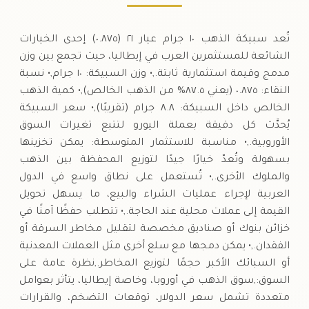
تُعد سبيكة الذهب ١٠ جرام عيار ٢١ (٠.٨٧٥) إحدى الخيارات
الشائعة للمستثمرين العرب في إيطاليا، حيث تجمع بين وزن
مدمج وقيمة استثمارية ثابتة.,• وزن السبيكة: ١٠ جرام,• نسبة
النقاء: ٠.٨٧٥ (يعني ٨٧.٥% من الذهب الخالص),• كمية الذهب
الخالص داخل السبيكة: ٨.٨ جرام (تقريبًا),• سعر السبيكة
يُحدَّث كل دقيقة بعملة اليورو لتتبع تغيرات السوق
الأوروبية.,• مناسبة للاستثمار المتوسطة: يمكن تخزينها
بسهولة وتُعدّ خيارًا جيدًا لتوزيع المحفظة بين الذهب
والملوك الأخرى.,• تُستعمل على نطاق واسع في الدول
العربية لإجراء عمليات الشراء والبيع، ما يسهل تحويل
القيمة إلى عملات محلية عند الحاجة.,• تتطلب حفظًا آمنًا في
خزائن بنوك أو صناديق مخصصة لتقليل مخاطر السرقة أو
الفقدان.,• يمكن دمجها مع سلع أخرى مثل العملات المعدنية
أو السبائك الأكبر حجمًا لتوزيع المخاطر.,نظرة عامة على
السوق:,سوق الذهب في أوروبا، وخاصة إيطاليا، يتأثر بعوامل
متعددة تشمل سعر الدولار، توقعات التضخم، والقرارات