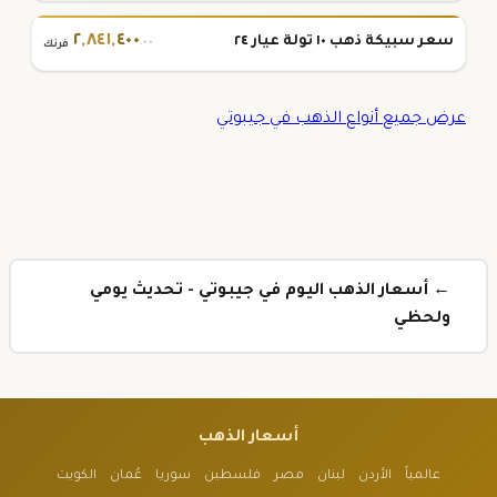
٢
,
٨٤١
,
٤٠٠
سعر سبيكة ذهب ١٠ تولة عيار ٢٤
.٠٠
فرنك
عرض جميع أنواع الذهب في جيبوتي
← أسعار الذهب اليوم في جيبوتي - تحديث يومي
ولحظي
أسعار الذهب
عالمياً
الأردن
لبنان
مصر
فلسطين
سوريا
عُمان
الكويت