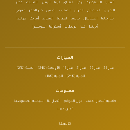
ألمانيا
السعودية
تركيا
العراق
ليبيا
اليمن
الإمارات
قطر
البحرين
السودان
الجزائر
المغرب
تونس
جزر القمر
جيبوتي
موريتانيا
الصومال
فرنسا
إيطاليا
السويد
أمريكا
هولندا
أيرلندا
كندا
بريطانيا
أستراليا
سويسرا
العيارات
عيار 24
عيار 22
عيار 21
عيار 18
الأونصة (24K)
الجنية (21K)
الجنية (24K)
الجنية (18K)
معلومات
حاسبة أسعار الذهب
حول الموقع
اتصل بنا
سياسة الخصوصية
أعلن معنا
تابعنا