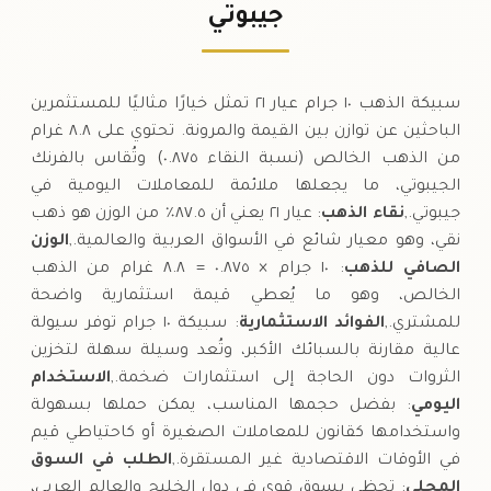
٢٠٠
,
٢٠٢
فرنك
(-٠.٠٥%)
١٠٠
,
-
.٠٠
.٠٠
جيبوتي
السبت
↓
سبيكة الذهب ١٠ جرام عيار ٢١ تمثل خيارًا مثاليًا للمستثمرين
الباحثين عن توازن بين القيمة والمرونة. تحتوي على ٨.٨ غرام
من الذهب الخالص (نسبة النقاء ٠.٨٧٥) وتُقاس بالفرنك
الجيبوتي، ما يجعلها ملائمة للمعاملات اليومية في
جيبوتي.,
نقاء الذهب
: عيار ٢١ يعني أن ٨٧.٥٪ من الوزن هو ذهب
نقي، وهو معيار شائع في الأسواق العربية والعالمية.,
الوزن
الصافي للذهب
: ١٠ جرام × ٠.٨٧٥ = ٨.٨ غرام من الذهب
الخالص، وهو ما يُعطي قيمة استثمارية واضحة
للمشتري.,
الفوائد الاستثمارية
: سبيكة ١٠ جرام توفر سيولة
عالية مقارنة بالسبائك الأكبر، وتُعد وسيلة سهلة لتخزين
الثروات دون الحاجة إلى استثمارات ضخمة.,
الاستخدام
اليومي
: بفضل حجمها المناسب، يمكن حملها بسهولة
واستخدامها كقانون للمعاملات الصغيرة أو كاحتياطي قيم
في الأوقات الاقتصادية غير المستقرة.,
الطلب في السوق
المحلي
: تحظى بسوق قوي في دول الخليج والعالم العربي،