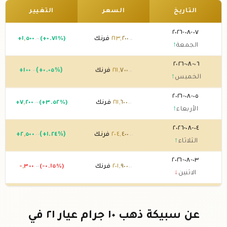
التاريخ
السعر
التغيير
٠٧-٠٨-٢٠٢٦
٢٠٠
,
٢١٣
فرنك
(+٠.٧١%)
٥٠٠
,
١
+
.٠٠
.٠٠
الجمعة
↑
٠٦-٠٨-٢٠٢٦
٧٠٠
,
٢١١
فرنك
(+٠.٠٥%)
١٠٠
+
.٠٠
.٠٠
الخميس
↑
٠٥-٠٨-٢٠٢٦
٦٠٠
,
٢١١
فرنك
(+٣.٥٢%)
٢٠٠
,
٧
+
.٠٠
.٠٠
الأربعاء
↑
٠٤-٠٨-٢٠٢٦
٤٠٠
,
٢٠٤
فرنك
(+١.٢٤%)
٥٠٠
,
٢
+
.٠٠
.٠٠
الثلاثاء
↑
٠٣-٠٨-٢٠٢٦
٩٠٠
,
٢٠١
فرنك
(-٠.١٥%)
٣٠٠
,
-
.٠٠
.٠٠
الاثنين
↓
٠٢-٠٨-٢٠٢٦
٢٠٠
,
٢٠٢
فرنك
0 (0%)
.٠٠
الأحد
→
عن سبيكة ذهب ١٠ جرام عيار ٢١ في
٠١-٠٨-٢٠٢٦