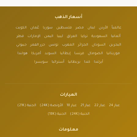
أسعار الذهب
عالمياً
الأردن
لبنان
مصر
فلسطين
سوريا
عُمان
الكويت
ألمانيا
السعودية
تركيا
العراق
ليبيا
اليمن
الإمارات
قطر
البحرين
السودان
الجزائر
المغرب
تونس
جزر القمر
جيبوتي
موريتانيا
الصومال
فرنسا
إيطاليا
السويد
أمريكا
هولندا
أيرلندا
كندا
بريطانيا
أستراليا
سويسرا
العيارات
عيار 24
عيار 22
عيار 21
عيار 18
الأونصة (24K)
الجنية (21K)
الجنية (24K)
الجنية (18K)
معلومات