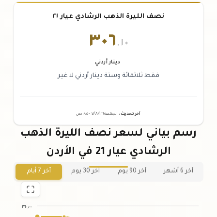
نصف الليرة الذهب الرشادي عيار ٢١
٣٠٦
.١٠
دينار أردني
فقط ثلاثمائة وستة دينار أردني لا غير
آخر تحديث
:
الجمعة ٠٧
٢٠٢٦ -
/٠٨/
٠٩:٠٥
ص
رسم بياني لسعر نصف الليرة الذهب
الرشادي عيار 21 في الأردن
آخر 6 أشهر
آخر 90 يوم
آخر 30 يوم
آخر 7 أيام
٣١٠٫٠٠