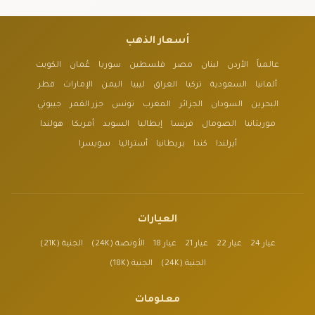
أسعار الذهب
عالمياً
الأردن
لبنان
مصر
فلسطين
سوريا
عُمان
الكويت
ألمانيا
السعودية
تركيا
العراق
ليبيا
اليمن
الإمارات
قطر
البحرين
السودان
الجزائر
المغرب
تونس
جزر القمر
جيبوتي
موريتانيا
الصومال
فرنسا
إيطاليا
السويد
أمريكا
هولندا
أيرلندا
كندا
بريطانيا
أستراليا
سويسرا
العيارات
عيار 24
عيار 22
عيار 21
عيار 18
الأونصة (24K)
الجنية (21K)
الجنية (24K)
الجنية (18K)
معلومات