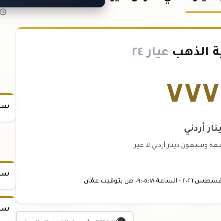
ة الذهب
عيار ٢٤
٧٧٧
سعر
نار أردني
 وسبعون دينار أردني لا غير
سعر
غسطس
٢٠٢٦ -
الساعة
٠٩:٠٥
:١٨
ص
بتوقيت عمّان
سعر