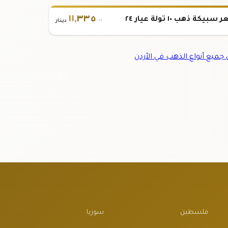
١١
,
٣٣٥
بيكة ذهب ١٠ تولة عيار ٢٤
.٠٠
دينار
ميع أنواع الذهب في الأردن
فلسطين
سوريا