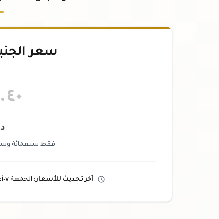
سعر الجني
.٤٠
دي
فقط سبعمائة وسبعة
آخر تحديث
للأسعار
:
الجمعة ٠٧
أ