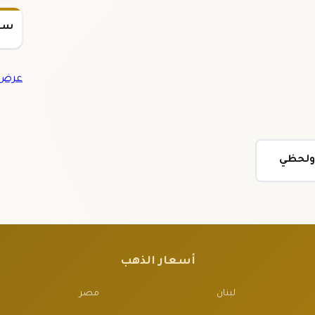
سعر س
عرض ج
 ولحظي
أسعار الذهب
لبنان
مصر