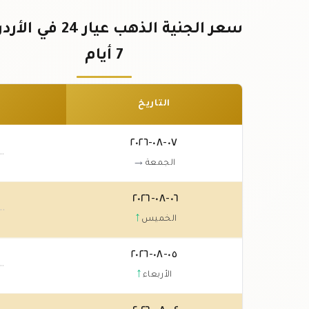
سعر الجنية الذهب عيار 24 
7 أيام
التاريخ
٠٧-٠٨-٢٠٢٦
٠٠
→
الجمعة
٠٦-٠٨-٢٠٢٦
.٠٠
↑
الخميس
٠٥-٠٨-٢٠٢٦
٠٠
↑
الأربعاء