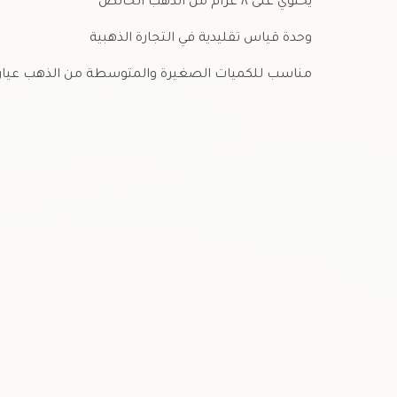
يحتوي على ٨ غرام من الذهب الخالص
وحدة قياس تقليدية في التجارة الذهبية
مناسب للكميات الصغيرة والمتوسطة من الذهب عيار ٢٤…