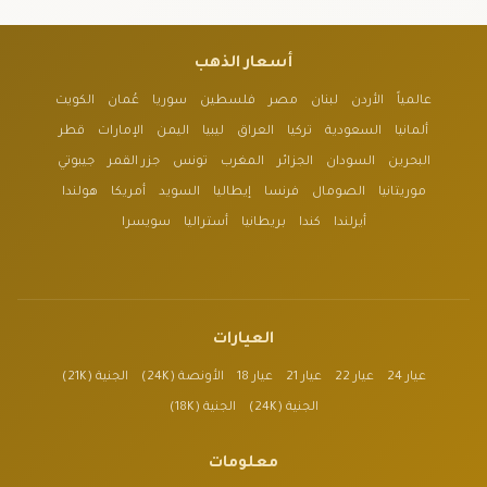
أسعار الذهب
عالمياً
الأردن
لبنان
مصر
فلسطين
سوريا
عُمان
الكويت
ألمانيا
السعودية
تركيا
العراق
ليبيا
اليمن
الإمارات
قطر
البحرين
السودان
الجزائر
المغرب
تونس
جزر القمر
جيبوتي
موريتانيا
الصومال
فرنسا
إيطاليا
السويد
أمريكا
هولندا
أيرلندا
كندا
بريطانيا
أستراليا
سويسرا
العيارات
عيار 24
عيار 22
عيار 21
عيار 18
الأونصة (24K)
الجنية (21K)
الجنية (24K)
الجنية (18K)
معلومات