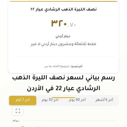
نصف الليرة الذهب الرشادي عيار ٢٢
٣٢٠
.٧٠
دينار أردني
فقط ثلاثمائة وعشرون دينار أردني لا غير
آخر تحديث
:
الجمعة ٠٧
٢٠٢٦ -
/٠٨/
٠٩:٠٥
ص
رسم بياني لسعر نصف الليرة الذهب
الرشادي عيار 22 في الأردن
آخر 6 أشهر
آخر 90 يوم
آخر 30 يوم
آخر 7 أيام
٣٢٥٫٠٠