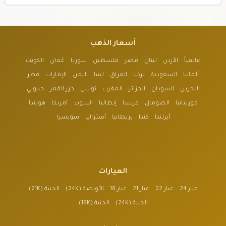
أسعار الذهب
عالمياً
الأردن
لبنان
مصر
فلسطين
سوريا
عُمان
الكويت
ألمانيا
السعودية
تركيا
العراق
ليبيا
اليمن
الإمارات
قطر
البحرين
السودان
الجزائر
المغرب
تونس
جزر القمر
جيبوتي
موريتانيا
الصومال
فرنسا
إيطاليا
السويد
أمريكا
هولندا
أيرلندا
كندا
بريطانيا
أستراليا
سويسرا
العيارات
عيار 24
عيار 22
عيار 21
عيار 18
الأونصة (24K)
الجنية (21K)
الجنية (24K)
الجنية (18K)