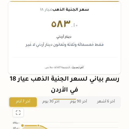
سعر الجنية الذهب
عيار ١٨
٥٨٣
.١٠
دينار أردني
فقط خمسمائة وثلاثة وثمانون دينار أردني لا غير
آخر تحديث
:
الجمعة ٠٧
٢٠٢٦ -
/٠٨/
٠٩:٠٥
ص
رسم بياني لسعر الجنية الذهب عيار 18
في الأردن
آخر 6 أشهر
آخر 90 يوم
آخر 30 يوم
آخر 7 أيام
٥٨٥٫٠٠
٥٨٠٫٠٠