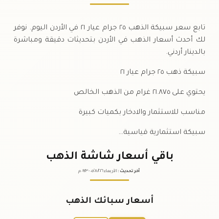
تابع سعر سبيكة الذهب ٢٥ جرام عيار ٢١ في الأردن اليوم. نوفر
لك أحدث أسعار الذهب في الأردن بتحديثات دقيقة ومباشرة
بالدينار أردني.
سبيكة ذهب ٢٥ جرام عيار ٢١
يحتوي على ٢١.٨٧٥ غرام من الذهب الخالص
مناسب للاستثمار والادخار بكميات كبيرة
سبيكة استثمارية قياسية…
باقي أسعار شاشة الذهب
آخر تحديث
:
الأربعاء ٠٥
٢٠٢٦ -
/٠٨/
٠٩:٢٣
م
أسعار سبائك الذهب