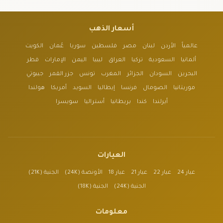
أسعار الذهب
عالمياً
الأردن
لبنان
مصر
فلسطين
سوريا
عُمان
الكويت
ألمانيا
السعودية
تركيا
العراق
ليبيا
اليمن
الإمارات
قطر
البحرين
السودان
الجزائر
المغرب
تونس
جزر القمر
جيبوتي
موريتانيا
الصومال
فرنسا
إيطاليا
السويد
أمريكا
هولندا
أيرلندا
كندا
بريطانيا
أستراليا
سويسرا
العيارات
عيار 24
عيار 22
عيار 21
عيار 18
الأونصة (24K)
الجنية (21K)
الجنية (24K)
الجنية (18K)
معلومات