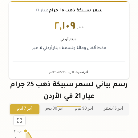
سعر سبيكة ذهب ٢٥ جرام
عيار ٢١
٢
,
١٠٩
.٠٠
دينار أردني
فقط ألفان ومائة وتسعة دينار أردني لا غير
آخر تحديث
:
الأربعاء ٠٥
٢٠٢٦ -
/٠٨/
٠٩:٢٣
م
رسم بياني لسعر سبيكة ذهب 25 جرام
عيار 21 في الأردن
آخر 6 أشهر
آخر 90 يوم
آخر 30 يوم
آخر 7 أيام
٢٬١٠٠٫٠٠