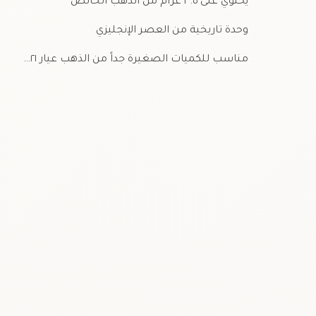
يحتوي على ٣.٥ غرام من الذهب الخالص
وحدة تاريخية من العصر الإنجليزي
مناسب للكميات الصغيرة جداً من الذهب عيار ٢١…