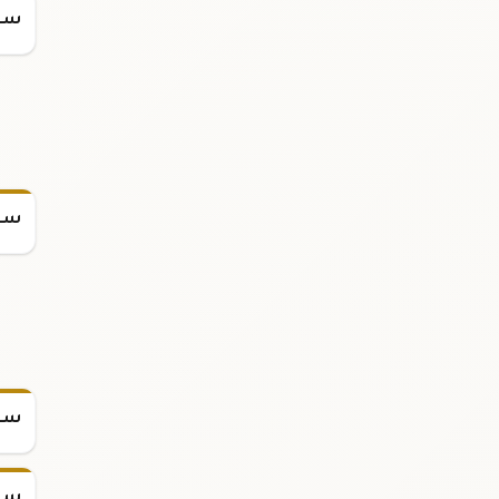
سعر س
سعر
سعر