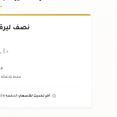
نصف ليرة ان
.١٠
دي
فقط ثلاثمائة و
آخر تحديث
للأسعار
:
الجمعة ٠٧
أ