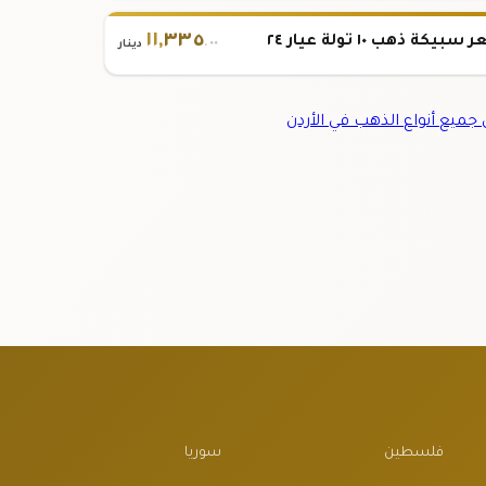
١١
,
٣٣٥
بيكة ذهب ١٠ تولة عيار ٢٤
.٠٠
دينار
ميع أنواع الذهب في الأردن
فلسطين
سوريا