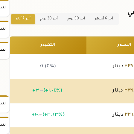
سعر
انجليزي عيار 21 في
آخر 6 أشهر
آخر 90 يوم
آخر 30 يوم
آخر 7 أيام
سعر
السعر
التغيير
سعر
٣٣٩
دينار
0 (0%)
٣٣٩
دينار
(+١.٠٤%)
٣
+
.٥٠
سعر س
٣٣٦
دينار
(+٣.٢٣%)
١٠
+
.٥٠
سعر س