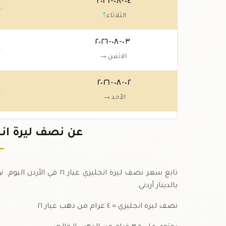
٠٤-٠٨-٢٠٢٦
٥٠
↑
الثلاثاء
٠٣-٠٨-٢٠٢٦
٠٠
→
الاثنين
٠٢-٠٨-٢٠٢٦
٠٠
→
الأحد
٠١-٠٨-٢٠٢٦
عن نصف ليرة انجليزي عيا
٠٠
→
السبت
تابع سعر نصف ليرة انجليز
بالدينار أردني.
نصف ليرة انجليزي = ٤ غرام من ذهب عيار ٢١