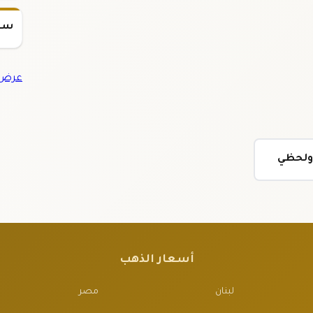
سعر س
عرض ج
 ولحظي
أسعار الذهب
لبنان
مصر