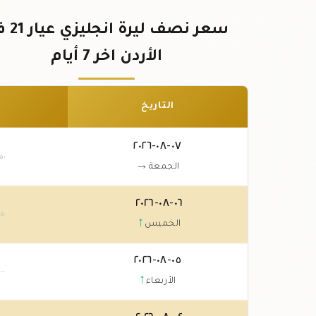
سعر نصف ليرة 
الأردن اخر 7 أيام
التاريخ
٠٧-٠٨-٢٠٢٦
.٥٠
→
الجمعة
٠٦-٠٨-٢٠٢٦
.٥٠
↑
الخميس
٠٥-٠٨-٢٠٢٦
.٠٠
↑
الأربعاء