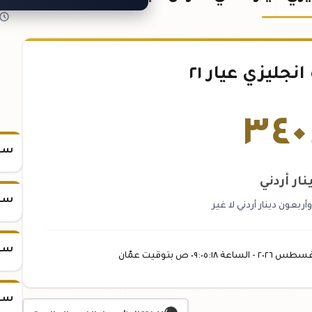
جليزي عيار ٢١
٣٤٠
سعر
نار أردني
سعر
أربعون دينار أردني لا غير
سعر
غسطس
٢٠٢٦ -
الساعة
٠٩:٠٥
:١٨
ص
بتوقيت عمّان
سعر