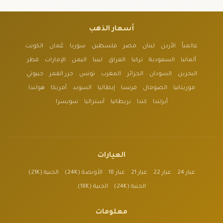
أسعار الذهب
عالمياً
الأردن
لبنان
مصر
فلسطين
سوريا
عُمان
الكويت
ألمانيا
السعودية
تركيا
العراق
ليبيا
اليمن
الإمارات
قطر
البحرين
السودان
الجزائر
المغرب
تونس
جزر القمر
جيبوتي
موريتانيا
الصومال
فرنسا
إيطاليا
السويد
أمريكا
هولندا
أيرلندا
كندا
بريطانيا
أستراليا
سويسرا
العيارات
عيار 24
عيار 22
عيار 21
عيار 18
الأونصة (24K)
الجنية (21K)
الجنية (24K)
الجنية (18K)
معلومات