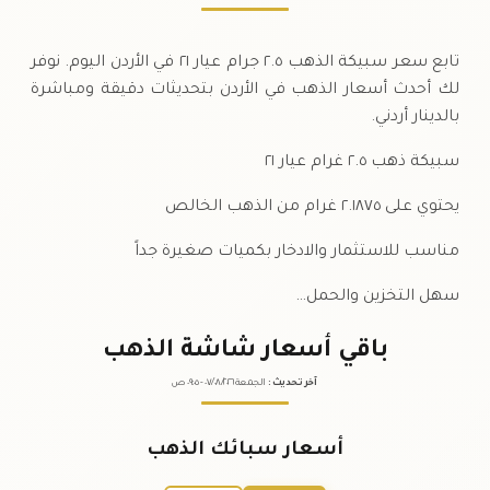
تابع سعر سبيكة الذهب ٢.٥ جرام عيار ٢١ في الأردن اليوم. نوفر
لك أحدث أسعار الذهب في الأردن بتحديثات دقيقة ومباشرة
بالدينار أردني.
سبيكة ذهب ٢.٥ غرام عيار ٢١
يحتوي على ٢.١٨٧٥ غرام من الذهب الخالص
مناسب للاستثمار والادخار بكميات صغيرة جداً
سهل التخزين والحمل…
باقي أسعار شاشة الذهب
آخر تحديث
:
الجمعة ٠٧
٢٠٢٦ -
/٠٨/
٠٩:٠٥
ص
أسعار سبائك الذهب