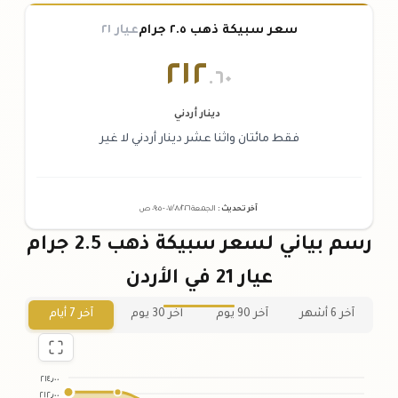
سعر سبيكة ذهب ٢.٥ جرام
عيار ٢١
٢١٢
.٦٠
دينار أردني
فقط مائتان واثنا عشر دينار أردني لا غير
آخر تحديث
:
الجمعة ٠٧
٢٠٢٦ -
/٠٨/
٠٩:٠٥
ص
رسم بياني لسعر سبيكة ذهب 2.5 جرام
عيار 21 في الأردن
آخر 6 أشهر
آخر 90 يوم
آخر 30 يوم
آخر 7 أيام
٢١٤٫٠٠
٢١٢٫٠٠