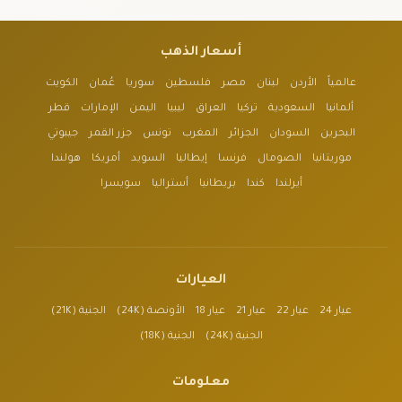
أسعار الذهب
عالمياً
الأردن
لبنان
مصر
فلسطين
سوريا
عُمان
الكويت
ألمانيا
السعودية
تركيا
العراق
ليبيا
اليمن
الإمارات
قطر
البحرين
السودان
الجزائر
المغرب
تونس
جزر القمر
جيبوتي
موريتانيا
الصومال
فرنسا
إيطاليا
السويد
أمريكا
هولندا
أيرلندا
كندا
بريطانيا
أستراليا
سويسرا
العيارات
عيار 24
عيار 22
عيار 21
عيار 18
الأونصة (24K)
الجنية (21K)
الجنية (24K)
الجنية (18K)
معلومات