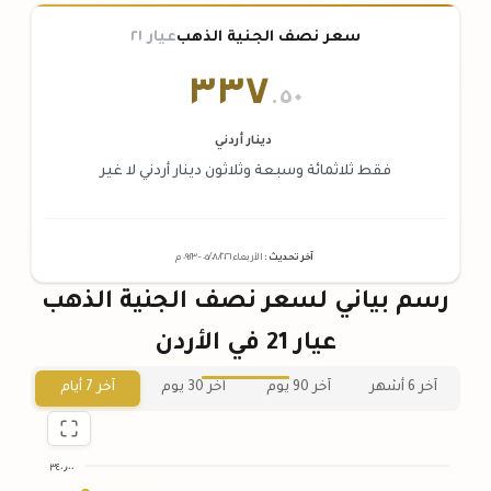
سعر نصف الجنية الذهب
عيار ٢١
٣٣٧
.٥٠
دينار أردني
فقط ثلاثمائة وسبعة وثلاثون دينار أردني لا غير
آخر تحديث
:
الأربعاء ٠٥
٢٠٢٦ -
/٠٨/
٠٩:٢٣
م
رسم بياني لسعر نصف الجنية الذهب
عيار 21 في الأردن
آخر 6 أشهر
آخر 90 يوم
آخر 30 يوم
آخر 7 أيام
٣٤٠٫٠٠