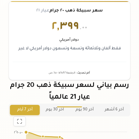
سعر سبيكة ذهب ٢٠ جرام
عيار ٢١
٢
,
٣٩٩
.٠٠
دولار أمريكي
فقط ألفان وثلاثمائة وتسعة وتسعون دولار أمريكي لا غير
آخر تحديث
:
الجمعة ٠٧
٢٠٢٦ -
/٠٨/
٠٦:٠٥
ص
رسم بياني لسعر سبيكة ذهب 20 جرام
عيار 21 عالمياً
آخر 6 أشهر
آخر 90 يوم
آخر 30 يوم
آخر 7 أيام
٢٬٤٠٠٫٠٠