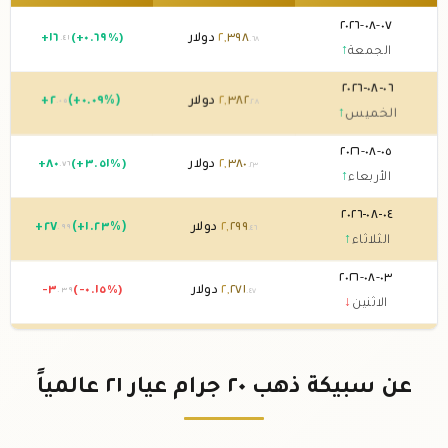
٠٧-٠٨-٢٠٢٦
٣٩٨
,
٢
دولار
(+٠.٦٩%)
١٦
+
.٤١
.٦٨
الجمعة
↑
٠٦-٠٨-٢٠٢٦
٣٨٢
,
٢
دولار
(+٠.٠٩%)
٢
+
.٠٥
.٢٨
الخميس
↑
٠٥-٠٨-٢٠٢٦
٣٨٠
,
٢
دولار
(+٣.٥١%)
٨٠
+
.٧٦
.٢٣
الأربعاء
↑
٠٤-٠٨-٢٠٢٦
٢٩٩
,
٢
دولار
(+١.٢٣%)
٢٧
+
.٩٩
.٤٦
الثلاثاء
↑
٠٣-٠٨-٢٠٢٦
٢٧١
,
٢
دولار
(-٠.١٥%)
-٣
.٣٩
.٤٧
الاثنين
↓
٠٢-٠٨-٢٠٢٦
٢٧٤
,
٢
دولار
0 (0%)
.٨٦
الأحد
→
عن سبيكة ذهب ٢٠ جرام عيار ٢١ عالمياً
٠١-٠٨-٢٠٢٦
٢٧٤
,
٢
دولار
(-٠.٠٤%)
-٠
.٨٤
.٨٦
السبت
↓