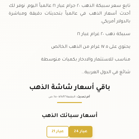
تابع سعر سبيكة الذهب ٢٠ جرام عيار ٢١ عالمياً اليوم. نوفر لك
أحدث أسعار الذهب في عالمياً بتحديثات دقيقة ومباشرة
بالدولار أمريكي.
سبيكة ذهب ٢٠ غرام عيار ٢١
يحتوي على ١٧.٥ غرام من الذهب الخالص
مناسب للاستثمار والادخار بكميات متوسطة
شائع في الدول العربية…
باقي أسعار شاشة الذهب
آخر تحديث
:
الجمعة ٠٧
٢٠٢٦ -
/٠٨/
٠٦:٠٥
ص
أسعار سبائك الذهب
عيار 24
عيار 21