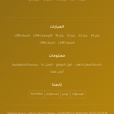
العيارات
عيار 24
عيار 22
عيار 21
عيار 18
الأونصة (24K)
الجنية (21K)
الجنية (24K)
الجنية (18K)
معلومات
حاسبة أسعار الذهب
حول الموقع
اتصل بنا
سياسة الخصوصية
أعلن معنا
تابعنا
فيسبوك
تويتر
إنستغرام
YouTube
© 2023-2026 Gold21Price Website - موقع ٢١ سعر للذهب. جميع الحقوق