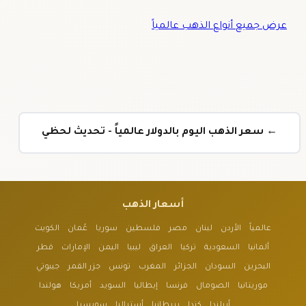
عرض جميع أنواع الذهب عالمياً
← سعر الذهب اليوم بالدولار عالمياً - تحديث لحظي
أسعار الذهب
عالمياً
الأردن
لبنان
مصر
فلسطين
سوريا
عُمان
الكويت
ألمانيا
السعودية
تركيا
العراق
ليبيا
اليمن
الإمارات
قطر
البحرين
السودان
الجزائر
المغرب
تونس
جزر القمر
جيبوتي
موريتانيا
الصومال
فرنسا
إيطاليا
السويد
أمريكا
هولندا
أيرلندا
كندا
بريطانيا
أستراليا
سويسرا