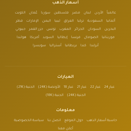
أسعار الذهب
عالمياً
الأردن
لبنان
مصر
فلسطين
سوريا
عُمان
الكويت
ألمانيا
السعودية
تركيا
العراق
ليبيا
اليمن
الإمارات
قطر
البحرين
السودان
الجزائر
المغرب
تونس
جزر القمر
جيبوتي
موريتانيا
الصومال
فرنسا
إيطاليا
السويد
أمريكا
هولندا
أيرلندا
كندا
بريطانيا
أستراليا
سويسرا
العيارات
عيار 24
عيار 22
عيار 21
عيار 18
الأونصة (24K)
الجنية (21K)
الجنية (24K)
الجنية (18K)
معلومات
حاسبة أسعار الذهب
حول الموقع
اتصل بنا
سياسة الخصوصية
أعلن معنا