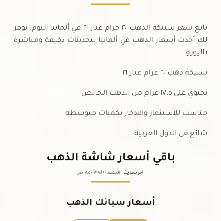
تابع سعر سبيكة الذهب ٢٠ جرام عيار ٢١ في ألمانيا اليوم. نوفر
لك أحدث أسعار الذهب في ألمانيا بتحديثات دقيقة ومباشرة
باليورو.
سبيكة ذهب ٢٠ غرام عيار ٢١
يحتوي على ١٧.٥ غرام من الذهب الخالص
مناسب للاستثمار والادخار بكميات متوسطة
شائع في الدول العربية…
باقي أسعار شاشة الذهب
آخر تحديث
:
الجمعة ٠٧
٢٠٢٦ -
/٠٨/
٠٧:٠٥
ص
أسعار سبائك الذهب