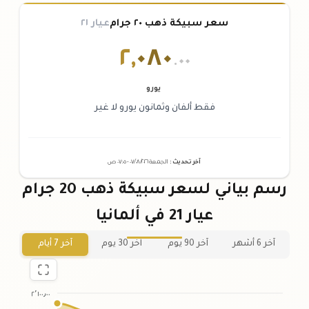
سعر سبيكة ذهب ٢٠ جرام
عيار ٢١
٢
,
٠٨٠
.٠٠
يورو
فقط ألفان وثمانون يورو لا غير
آخر تحديث
:
الجمعة ٠٧
٢٠٢٦ -
/٠٨/
٠٧:٠٥
ص
رسم بياني لسعر سبيكة ذهب 20 جرام
عيار 21 في ألمانيا
آخر 6 أشهر
آخر 90 يوم
آخر 30 يوم
آخر 7 أيام
٢٬١٠٠٫٠٠