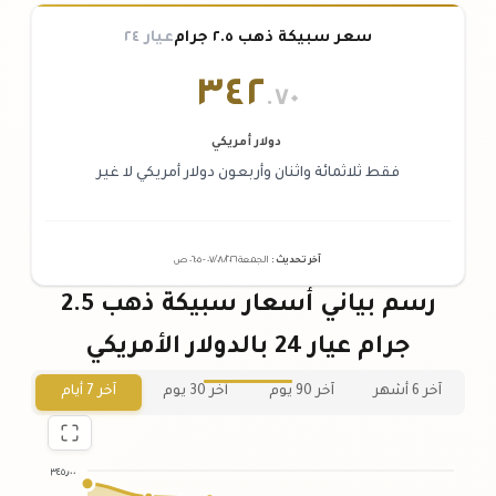
سعر سبيكة ذهب ٢.٥ جرام
عيار ٢٤
٣٤٢
.٧٠
دولار أمريكي
فقط ثلاثمائة واثنان وأربعون دولار أمريكي لا غير
آخر تحديث
:
الجمعة ٠٧
٢٠٢٦ -
/٠٨/
٠٦:٠٥
ص
رسم بياني أسعار سبيكة ذهب 2.5
جرام عيار 24 بالدولار الأمريكي
آخر 6 أشهر
آخر 90 يوم
آخر 30 يوم
آخر 7 أيام
٣٤٥٫٠٠