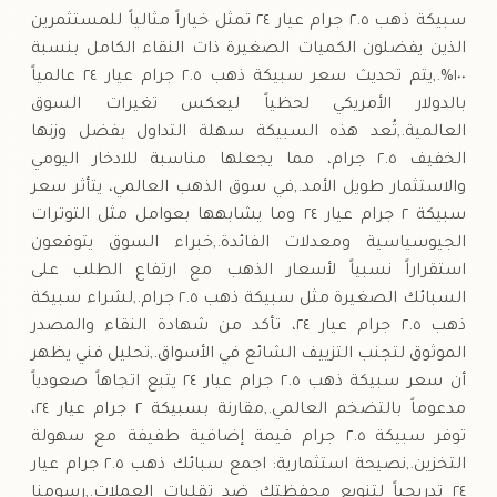
سبيكة ذهب ٢.٥ جرام عيار ٢٤ تمثل خياراً مثالياً للمستثمرين
الذين يفضلون الكميات الصغيرة ذات النقاء الكامل بنسبة
١٠٠%.,يتم تحديث سعر سبيكة ذهب ٢.٥ جرام عيار ٢٤ عالمياً
بالدولار الأمريكي لحظياً ليعكس تغيرات السوق
العالمية.,تُعد هذه السبيكة سهلة التداول بفضل وزنها
الخفيف ٢.٥ جرام، مما يجعلها مناسبة للادخار اليومي
والاستثمار طويل الأمد.,في سوق الذهب العالمي، يتأثر سعر
سبيكة ٢ جرام عيار ٢٤ وما يشابهها بعوامل مثل التوترات
الجيوسياسية ومعدلات الفائدة.,خبراء السوق يتوقعون
استقراراً نسبياً لأسعار الذهب مع ارتفاع الطلب على
السبائك الصغيرة مثل سبيكة ذهب ٢.٥ جرام.,لشراء سبيكة
ذهب ٢.٥ جرام عيار ٢٤، تأكد من شهادة النقاء والمصدر
الموثوق لتجنب التزييف الشائع في الأسواق.,تحليل فني يظهر
أن سعر سبيكة ذهب ٢.٥ جرام عيار ٢٤ يتبع اتجاهاً صعودياً
مدعوماً بالتضخم العالمي.,مقارنة بسبيكة ٢ جرام عيار ٢٤،
توفر سبيكة ٢.٥ جرام قيمة إضافية طفيفة مع سهولة
التخزين.,نصيحة استثمارية: اجمع سبائك ذهب ٢.٥ جرام عيار
٢٤ تدريجياً لتنويع محفظتك ضد تقلبات العملات.,رسومنا