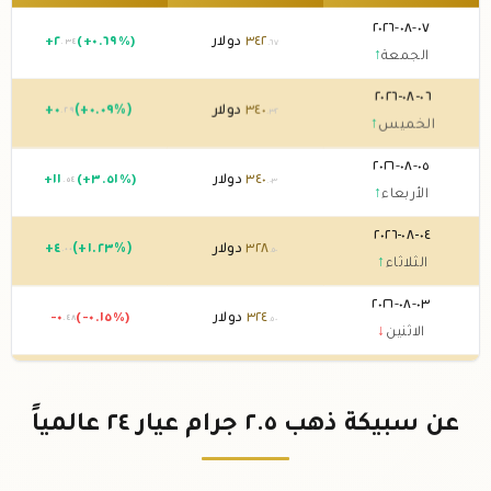
٠٧-٠٨-٢٠٢٦
٣٤٢
دولار
(+٠.٦٩%)
٢
+
.٣٤
.٦٧
الجمعة
↑
٠٦-٠٨-٢٠٢٦
٣٤٠
دولار
(+٠.٠٩%)
٠
+
.٢٩
.٣٢
الخميس
↑
٠٥-٠٨-٢٠٢٦
٣٤٠
دولار
(+٣.٥١%)
١١
+
.٥٤
.٠٣
الأربعاء
↑
٠٤-٠٨-٢٠٢٦
٣٢٨
دولار
(+١.٢٣%)
٤
+
.٠٠
.٥٠
الثلاثاء
↑
٠٣-٠٨-٢٠٢٦
٣٢٤
دولار
(-٠.١٥%)
-٠
.٤٨
.٥٠
الاثنين
↓
٠٢-٠٨-٢٠٢٦
٣٢٤
دولار
0 (0%)
.٩٨
الأحد
→
عن سبيكة ذهب ٢.٥ جرام عيار ٢٤ عالمياً
٠١-٠٨-٢٠٢٦
٣٢٤
دولار
(-٠.٠٤%)
-٠
.١٢
.٩٨
السبت
↓