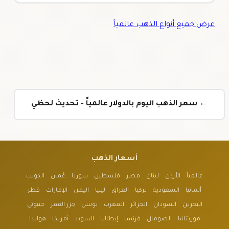
عرض جميع أنواع الذهب عالمياً
← سعر الذهب اليوم بالدولار عالمياً - تحديث لحظي
أسعار الذهب
عالمياً
الأردن
لبنان
مصر
فلسطين
سوريا
عُمان
الكويت
ألمانيا
السعودية
تركيا
العراق
ليبيا
اليمن
الإمارات
قطر
البحرين
السودان
الجزائر
المغرب
تونس
جزر القمر
جيبوتي
موريتانيا
الصومال
فرنسا
إيطاليا
السويد
أمريكا
هولندا