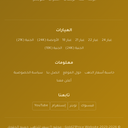
العيارات
عيار 24
عيار 22
عيار 21
عيار 18
الأونصة (24K)
الجنية (21K)
الجنية (24K)
الجنية (18K)
معلومات
حاسبة أسعار الذهب
حول الموقع
اتصل بنا
سياسة الخصوصية
أعلن معنا
تابعنا
فيسبوك
تويتر
إنستغرام
YouTube
© 2023-2026 Gold21Price Website - موقع ٢١ سعر للذهب. جميع الحقوق