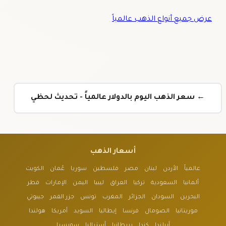
عرض جميع أنواع الذهب عالمياً
← سعر الذهب اليوم بالدولار عالمياً - تحديث لحظي
أسعار الذهب
عالمياً
الأردن
لبنان
مصر
فلسطين
سوريا
عُمان
الكويت
ألمانيا
السعودية
تركيا
العراق
ليبيا
اليمن
الإمارات
قطر
البحرين
السودان
الجزائر
المغرب
تونس
جزر القمر
جيبوتي
موريتانيا
الصومال
فرنسا
إيطاليا
السويد
أمريكا
هولندا
أيرلندا
كندا
بريطانيا
أستراليا
سويسرا