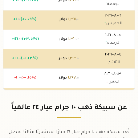
٣٧٠
,
١
دولار
(+٠.٦٩%)
٩
+
.٣٨
.٦٨
الجمعة
↑
٠٦-٠٨-٢٠٢٦
٣٦١
,
١
دولار
(+٠.٠٩%)
١
+
.١٧
.٣٠
الخميس
↑
٠٥-٠٨-٢٠٢٦
٣٦٠
,
١
دولار
(+٣.٥١%)
٤٦
+
.١٥
.١٣
الأربعاء
↑
٠٤-٠٨-٢٠٢٦
٣١٣
,
١
دولار
(+١.٢٣%)
١٦
+
.٠٠
.٩٨
الثلاثاء
↑
٠٣-٠٨-٢٠٢٦
٢٩٧
,
١
دولار
(-٠.١٥%)
-١
.٩٤
.٩٨
الاثنين
↓
٠٢-٠٨-٢٠٢٦
٢٩٩
,
١
دولار
0 (0%)
.٩٢
الأحد
→
عن سبيكة ذهب ١٠ جرام عيار ٢٤ عالمياً
٠١-٠٨-٢٠٢٦
٢٩٩
,
١
دولار
(-٠.٠٤%)
-٠
.٤٨
.٩٢
السبت
↓
تُعد سبيكة ذهب ١٠ جرام عيار ٢٤ خيارًا استثماريًا مثاليًا بفضل