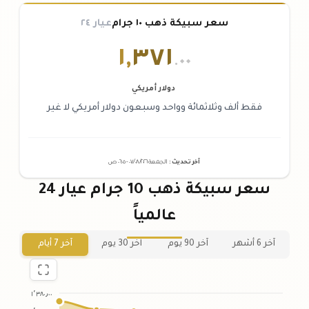
سعر سبيكة ذهب ١٠ جرام
عيار ٢٤
١
,
٣٧١
.٠٠
دولار أمريكي
فقط ألف وثلاثمائة وواحد وسبعون دولار أمريكي لا غير
آخر تحديث
:
الجمعة ٠٧
٢٠٢٦ -
/٠٨/
٠٦:٠٥
ص
سعر سبيكة ذهب 10 جرام عيار 24
عالمياً
آخر 6 أشهر
آخر 90 يوم
آخر 30 يوم
آخر 7 أيام
١٬٣٨٠٫٠٠