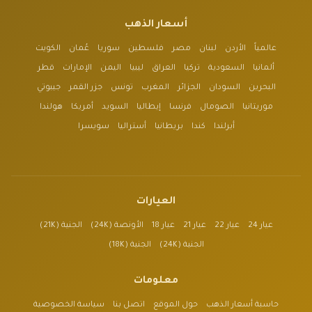
أسعار الذهب
عالمياً
الأردن
لبنان
مصر
فلسطين
سوريا
عُمان
الكويت
ألمانيا
السعودية
تركيا
العراق
ليبيا
اليمن
الإمارات
قطر
البحرين
السودان
الجزائر
المغرب
تونس
جزر القمر
جيبوتي
موريتانيا
الصومال
فرنسا
إيطاليا
السويد
أمريكا
هولندا
أيرلندا
كندا
بريطانيا
أستراليا
سويسرا
العيارات
عيار 24
عيار 22
عيار 21
عيار 18
الأونصة (24K)
الجنية (21K)
الجنية (24K)
الجنية (18K)
معلومات
حاسبة أسعار الذهب
حول الموقع
اتصل بنا
سياسة الخصوصية